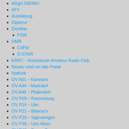
ARgH DB0WV
ATV
Ausbildung
Diplome
Distrikte
FSW
DMR
C4FM
D-STAR
KARC – Konstanzer Amateur-Radio-Club
Neues rund um das Portal
Notfunk
OV A01 – Konstanz
OV A44 – Markdorf
OV A48 – Pfullendorf
OV P09 – Ravensburg
OV P14 – Ulm
OV P21 – Biberach
OV P29 – Sigmaringen
OV P39 – Ulm-West