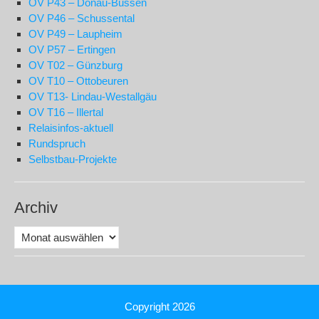
OV P43 – Donau-Bussen
OV P46 – Schussental
OV P49 – Laupheim
OV P57 – Ertingen
OV T02 – Günzburg
OV T10 – Ottobeuren
OV T13- Lindau-Westallgäu
OV T16 – Illertal
Relaisinfos-aktuell
Rundspruch
Selbstbau-Projekte
Archiv
Archiv
Copyright 2026