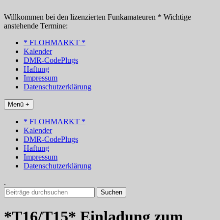
Zum
Inhalt
Willkommen bei den lizenzierten Funkamateuren * Wichtige
springen
anstehende Termine:
* FLOHMARKT *
Kalender
DMR-CodePlugs
Haftung
Impressum
Datenschutzerklärung
Menü +
* FLOHMARKT *
Kalender
DMR-CodePlugs
Haftung
Impressum
Datenschutzerklärung
.
Suchen
nach:
*T16/T15* Einladung zum