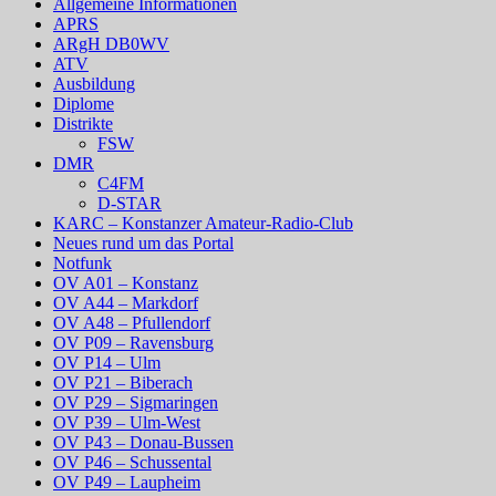
Allgemeine Informationen
APRS
ARgH DB0WV
ATV
Ausbildung
Diplome
Distrikte
FSW
DMR
C4FM
D-STAR
KARC – Konstanzer Amateur-Radio-Club
Neues rund um das Portal
Notfunk
OV A01 – Konstanz
OV A44 – Markdorf
OV A48 – Pfullendorf
OV P09 – Ravensburg
OV P14 – Ulm
OV P21 – Biberach
OV P29 – Sigmaringen
OV P39 – Ulm-West
OV P43 – Donau-Bussen
OV P46 – Schussental
OV P49 – Laupheim