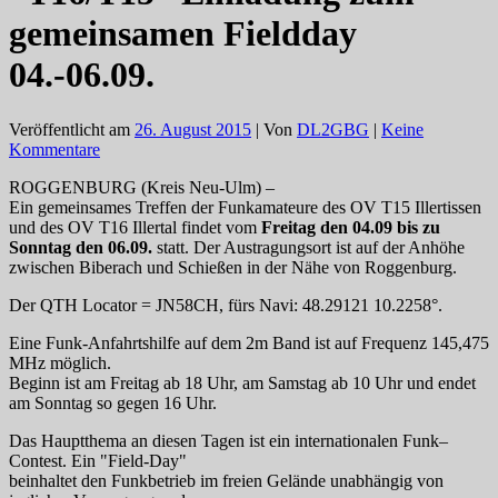
gemeinsamen Fieldday
04.-06.09.
Veröffentlicht am
26. August 2015
| Von
DL2GBG
|
Keine
Kommentare
ROGGENBURG (Kreis Neu-Ulm) –
Ein gemeinsames Treffen der Funkamateure des OV T15 Illertissen
und des OV T16 Illertal findet vom
Freitag den 04.09 bis zu
Sonntag den 06.09.
statt. Der Austragungsort ist auf der Anhöhe
zwischen Biberach und Schießen in der Nähe von Roggenburg.
Der QTH Locator = JN58CH, fürs Navi: 48.29121 10.2258°.
Eine Funk-Anfahrtshilfe auf dem 2m Band ist auf Frequenz 145,475
MHz möglich.
Beginn ist am Freitag ab 18 Uhr, am Samstag ab 10 Uhr und endet
am Sonntag so gegen 16 Uhr.
Das Hauptthema an diesen Tagen ist ein internationalen Funk–
Contest. Ein "Field-Day"
beinhaltet den Funkbetrieb im freien Gelände unabhängig von