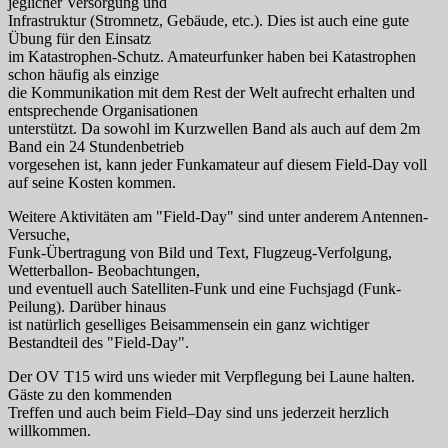
jeglicher Versorgung und
Infrastruktur (Stromnetz, Gebäude, etc.). Dies ist auch eine gute
Übung für den Einsatz
im Katastrophen-Schutz. Amateurfunker haben bei Katastrophen
schon häufig als einzige
die Kommunikation mit dem Rest der Welt aufrecht erhalten und
entsprechende Organisationen
unterstützt. Da sowohl im Kurzwellen Band als auch auf dem 2m
Band ein 24 Stundenbetrieb
vorgesehen ist, kann jeder Funkamateur auf diesem Field-Day voll
auf seine Kosten kommen.
Weitere Aktivitäten am "Field-Day" sind unter anderem Antennen-
Versuche,
Funk-Übertragung von Bild und Text, Flugzeug-Verfolgung,
Wetterballon- Beobachtungen,
und eventuell auch Satelliten-Funk und eine Fuchsjagd (Funk-
Peilung). Darüber hinaus
ist natürlich geselliges Beisammensein ein ganz wichtiger
Bestandteil des "Field-Day".
Der OV T15 wird uns wieder mit Verpflegung bei Laune halten.
Gäste zu den kommenden
Treffen und auch beim Field–Day sind uns jederzeit herzlich
willkommen.