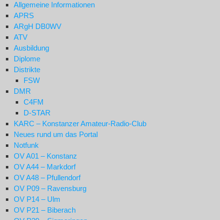
Allgemeine Informationen
APRS
ARgH DB0WV
ATV
Ausbildung
Diplome
Distrikte
FSW
DMR
C4FM
D-STAR
KARC – Konstanzer Amateur-Radio-Club
Neues rund um das Portal
Notfunk
OV A01 – Konstanz
OV A44 – Markdorf
OV A48 – Pfullendorf
OV P09 – Ravensburg
OV P14 – Ulm
OV P21 – Biberach