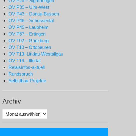
OV P29 – Sigmaringen
OV P39 – Ulm-West
OV P43 – Donau-Bussen
OV P46 – Schussental
OV P49 – Laupheim
OV P57 – Ertingen
OV T02 – Günzburg
OV T10 – Ottobeuren
OV T13- Lindau-Westallgäu
OV T16 – Illertal
Relaisinfos-aktuell
Rundspruch
Selbstbau-Projekte
Archiv
Archiv