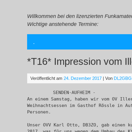
Zum
Inhalt
springen
Willkommen bei den lizenzierten Funkamate
Wichtige anstehende Termine:
.
*T16* Impression vom Il
Veröffentlicht am
24. Dezember 2017
| Von
DL2GBG
SENDEN-AUFHEIM -

An einem Samstag, haben wir vom OV Iller
Weihnachtsessen im Gasthof Rössle in Auf
Personen. 

Unser OVV Karl Otto, DB3ZO, gab einen ku
2017, was für uns wegen dem Umbau des Ki