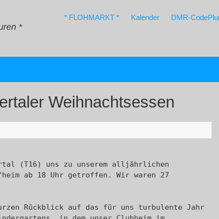
* FLOHMARKT *
Kalender
DMR-CodePlu
uren *
lertaler Weihnachtsessen
tal (T16) uns zu unserem alljährlichen 
heim ab 18 Uhr getroffen. Wir waren 27 
rzen Rückblick auf das für uns turbulente Jahr 
ndergartens, in dem unser Clubheim im 