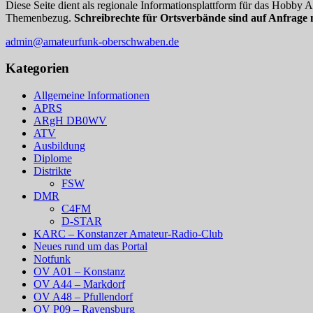
Diese Seite dient als regionale Informationsplattform für das Hobby
Themenbezug.
Schreibrechte für Ortsverbände sind auf Anfrage 
admin@amateurfunk-oberschwaben.de
Kategorien
Allgemeine Informationen
APRS
ARgH DB0WV
ATV
Ausbildung
Diplome
Distrikte
FSW
DMR
C4FM
D-STAR
KARC – Konstanzer Amateur-Radio-Club
Neues rund um das Portal
Notfunk
OV A01 – Konstanz
OV A44 – Markdorf
OV A48 – Pfullendorf
OV P09 – Ravensburg