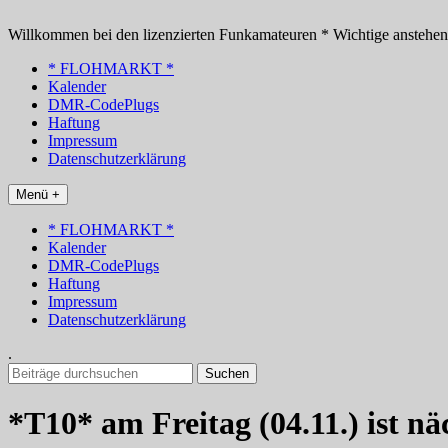
Zum
Inhalt
Willkommen bei den lizenzierten Funkamateuren * Wichtige anstehe
springen
* FLOHMARKT *
Kalender
DMR-CodePlugs
Haftung
Impressum
Datenschutzerklärung
Menü +
* FLOHMARKT *
Kalender
DMR-CodePlugs
Haftung
Impressum
Datenschutzerklärung
.
Suchen
nach:
*T10* am Freitag (04.11.) ist n