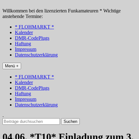
Zum
Inhalt
Willkommen bei den lizenzierten Funkamateuren * Wichtige
springen
anstehende Termine:
* FLOHMARKT *
Kalender
DMR-CodePlugs
Haftung
Impressum
Datenschutzerklärung
Menü +
* FLOHMARKT *
Kalender
DMR-CodePlugs
Haftung
Impressum
Datenschutzerklärung
.
Suchen
nach:
04.06. *T10* Einladung zum 3.