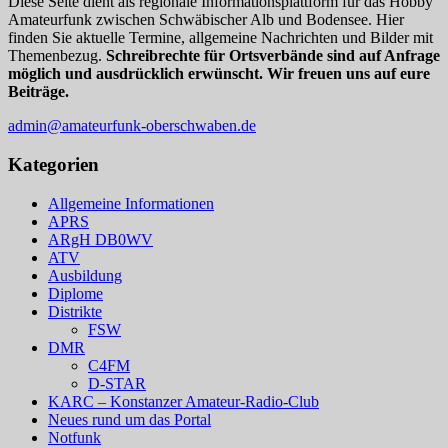
Diese Seite dient als regionale Informationsplattform für das Hobby
Amateurfunk zwischen Schwäbischer Alb und Bodensee. Hier
finden Sie aktuelle Termine, allgemeine Nachrichten und Bilder mit
Themenbezug.
Schreibrechte für Ortsverbände sind auf Anfrage
möglich und ausdrücklich erwünscht. Wir freuen uns auf eure
Beiträge.
admin@amateurfunk-oberschwaben.de
Kategorien
Allgemeine Informationen
APRS
ARgH DB0WV
ATV
Ausbildung
Diplome
Distrikte
FSW
DMR
C4FM
D-STAR
KARC – Konstanzer Amateur-Radio-Club
Neues rund um das Portal
Notfunk