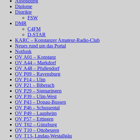
Ausbildung
Diplome
Distrikte
FSW
DMR
C4FM
D-STAR
KARC – Konstanzer Amateur-Radio-Club
Neues rund um das Portal
Notfunk
OV A01 – Konstanz
OV A44 – Markdorf
OV A48 – Pfullendorf
OV P09 – Ravensburg
OV P14 – Ulm
OV P21 – Biberach
OV P29 – Sigmaringen
OV P39 – Ulm-West
OV P43 – Donau-Bussen
OV P46 – Schussental
OV P49 – Laupheim
OV P57 – Ertingen
OV T02 – Günzburg
OV T10 – Ottobeuren
OV T13- Lindau-Westallgäu