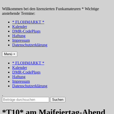
Zum
Inhalt
Willkommen bei den lizenzierten Funkamateuren * Wichtige
springen
anstehende Termine:
* FLOHMARKT *
Kalender
DMR-CodePlugs
Haftung
Impressum
Datenschutzerklärung
Menü +
* FLOHMARKT *
Kalender
DMR-CodePlugs
Haftung
Impressum
Datenschutzerklärung
.
Suchen
nach:
*T10* am Maifeiertag-Abend