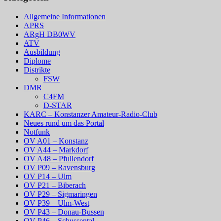
Allgemeine Informationen
APRS
ARgH DB0WV
ATV
Ausbildung
Diplome
Distrikte
FSW
DMR
C4FM
D-STAR
KARC – Konstanzer Amateur-Radio-Club
Neues rund um das Portal
Notfunk
OV A01 – Konstanz
OV A44 – Markdorf
OV A48 – Pfullendorf
OV P09 – Ravensburg
OV P14 – Ulm
OV P21 – Biberach
OV P29 – Sigmaringen
OV P39 – Ulm-West
OV P43 – Donau-Bussen
OV P46 – Schussental