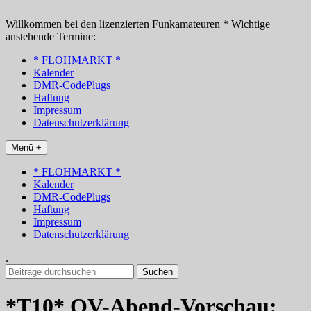
Zum
Inhalt
Willkommen bei den lizenzierten Funkamateuren * Wichtige
springen
anstehende Termine:
* FLOHMARKT *
Kalender
DMR-CodePlugs
Haftung
Impressum
Datenschutzerklärung
Menü +
* FLOHMARKT *
Kalender
DMR-CodePlugs
Haftung
Impressum
Datenschutzerklärung
.
Suchen
nach:
*T10* OV-Abend-Vorschau: