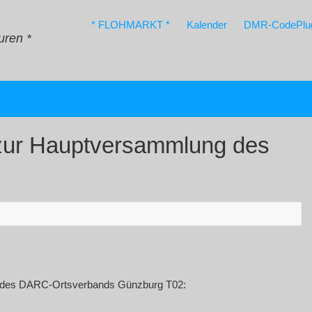
* FLOHMARKT *
Kalender
DMR-CodePlu
uren *
 zur Hauptversammlung des
7 des DARC-Ortsverbands Günzburg T02: