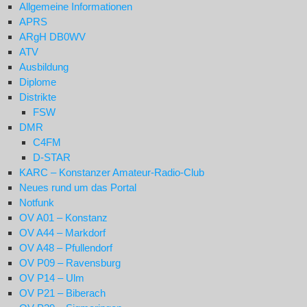
Allgemeine Informationen
APRS
ARgH DB0WV
ATV
Ausbildung
Diplome
Distrikte
FSW
DMR
C4FM
D-STAR
KARC – Konstanzer Amateur-Radio-Club
Neues rund um das Portal
Notfunk
OV A01 – Konstanz
OV A44 – Markdorf
OV A48 – Pfullendorf
OV P09 – Ravensburg
OV P14 – Ulm
OV P21 – Biberach