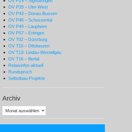
OV P29 – Sigmaringen
OV P39 – Ulm-West
OV P43 – Donau-Bussen
OV P46 – Schussental
OV P49 – Laupheim
OV P57 – Ertingen
OV T02 – Günzburg
OV T10 – Ottobeuren
OV T13- Lindau-Westallgäu
OV T16 – Illertal
Relaisinfos-aktuell
Rundspruch
Selbstbau-Projekte
Archiv
Archiv