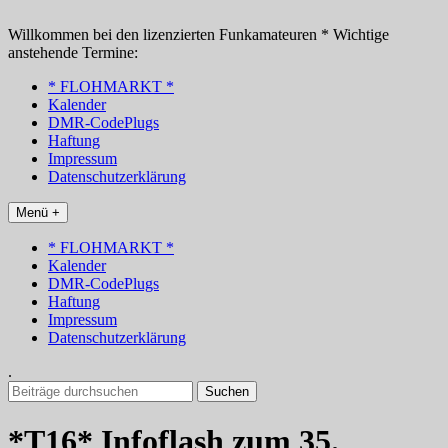
Zum
Inhalt
Willkommen bei den lizenzierten Funkamateuren * Wichtige
springen
anstehende Termine:
* FLOHMARKT *
Kalender
DMR-CodePlugs
Haftung
Impressum
Datenschutzerklärung
Menü +
* FLOHMARKT *
Kalender
DMR-CodePlugs
Haftung
Impressum
Datenschutzerklärung
.
Suchen
nach:
*T16* Infoflash zum 35.