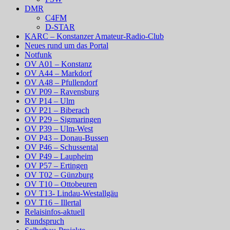
DMR
C4FM
D-STAR
KARC – Konstanzer Amateur-Radio-Club
Neues rund um das Portal
Notfunk
OV A01 – Konstanz
OV A44 – Markdorf
OV A48 – Pfullendorf
OV P09 – Ravensburg
OV P14 – Ulm
OV P21 – Biberach
OV P29 – Sigmaringen
OV P39 – Ulm-West
OV P43 – Donau-Bussen
OV P46 – Schussental
OV P49 – Laupheim
OV P57 – Ertingen
OV T02 – Günzburg
OV T10 – Ottobeuren
OV T13- Lindau-Westallgäu
OV T16 – Illertal
Relaisinfos-aktuell
Rundspruch