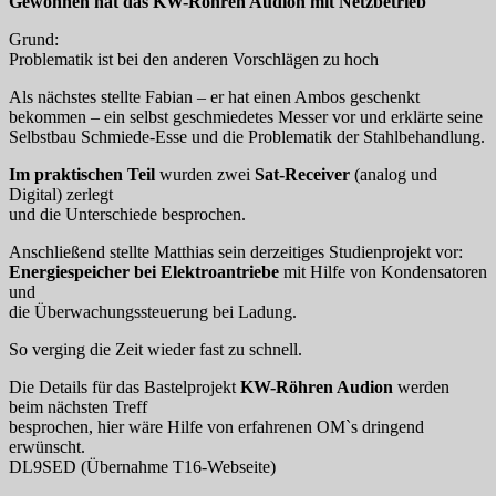
Gewonnen hat das KW-Röhren Audion mit Netzbetrieb
Grund:
Problematik ist bei den anderen Vorschlägen zu hoch
Als nächstes stellte Fabian – er hat einen Ambos geschenkt
bekommen – ein selbst geschmiedetes Messer vor und erklärte seine
Selbstbau Schmiede-Esse und die Problematik der Stahlbehandlung.
Im praktischen Teil
wurden zwei
Sat-Receiver
(analog und
Digital) zerlegt
und die Unterschiede besprochen.
Anschließend stellte Matthias sein derzeitiges Studienprojekt vor:
Energiespeicher bei Elektroantriebe
mit Hilfe von Kondensatoren
und
die Überwachungssteuerung bei Ladung.
So verging die Zeit wieder fast zu schnell.
Die Details für das Bastelprojekt
KW-Röhren Audion
werden
beim nächsten Treff
besprochen, hier wäre Hilfe von erfahrenen OM`s dringend
erwünscht.
DL9SED (Übernahme T16-Webseite)