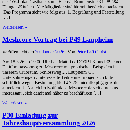
das OV-Lokal Gasthaus zum „Fuchs“, Brunnenstr. 23 in 89584
Ehingen-Kirchen. Alle Mitglieder sind hiermit herzlich eingeladen.
Das Programm sieht wie folgt aus: 1. Begrüßung und Feststellung
[…]
Einladung
Weiterlesen »
zur
Haupversammlung
Meshcore Vortrag bei P49 Laupheim
P43
Donau-
Veröffentlicht am
30. Januar 2026
| Von
Peter P49 Christ
Bussen
am
Am 18.3.26 ab 19.00 Uhr hält Matthias, DO9BLK aus P09 einen
Freitag,
Einführungsvortrag zu Meshcore mit praktischen Beispielen in
den
unserem Clubraum, Schlossweg 2 , Laupheim-OT
13.
Untersulmetingen . Interessierte Teilnehmer mögen sich bitte
März
schriftlich wegen Bestuhlung bis 14.3.26 unter dl0lph@gmx.de
2026
anmelden. U.A auch im Notfunk ist Meshcore derzeit durchaus
interessant , sich damit mal näher zu beschäftigen […]
Meshcore
Weiterlesen »
Vortrag
bei
P30 Einladung zur
P49
Jahreshauptversammlung 2026
Laupheim