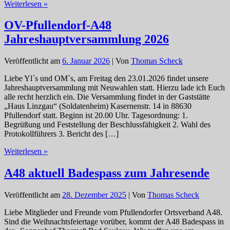
Dreiländereck-
Weiterlesen »
Sysop-
Treffen
OV-Pfullendorf-A48
2026
Jahreshauptversammlung 2026
Veröffentlicht am
6. Januar 2026
| Von
Thomas Scheck
Liebe Yl´s und OM`s, am Freitag den 23.01.2026 findet unsere
Jahreshauptversammlung mit Neuwahlen statt. Hierzu lade ich Euch
alle recht herzlich ein. Die Versammlung findet in der Gaststätte
„Haus Linzgau“ (Soldatenheim) Kasernenstr. 14 in 88630
Pfullendorf statt. Beginn ist 20.00 Uhr. Tagesordnung: 1.
Begrüßung und Feststellung der Beschlussfähigkeit 2. Wahl des
Protokollführers 3. Bericht des […]
OV-
Weiterlesen »
Pfullendorf-
A48
A48 aktuell Badespass zum Jahresende
Jahreshauptversammlung
2026
Veröffentlicht am
28. Dezember 2025
| Von
Thomas Scheck
Liebe Mitglieder und Freunde vom Pfullendorfer Ortsverband A48.
Sind die Weihnachtsfeiertage vorüber, kommt der A48 Badespass in