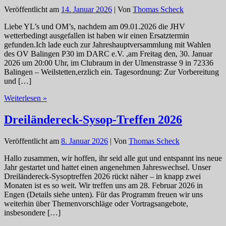
Veröffentlicht am
14. Januar 2026
| Von
Thomas Scheck
Liebe YL’s und OM’s, nachdem am 09.01.2026 die JHV
wetterbedingt ausgefallen ist haben wir einen Ersatztermin
gefunden.Ich lade euch zur Jahreshauptversammlung mit Wahlen
des OV Balingen P30 im DARC e.V. ,am Freitag den, 30. Januar
2026 um 20:00 Uhr, im Clubraum in der Ulmenstrasse 9 in 72336
Balingen – Weilstetten,erzlich ein. Tagesordnung: Zur Vorbereitung
und […]
P30
Weiterlesen »
Einladung
zur
Dreiländereck-Sysop-Treffen 2026
Jahreshauptversammlung
2026
Veröffentlicht am
8. Januar 2026
| Von
Thomas Scheck
Hallo zusammen, wir hoffen, ihr seid alle gut und entspannt ins neue
Jahr gestartet und hattet einen angenehmen Jahreswechsel. Unser
Dreiländereck-Sysoptreffen 2026 rückt näher – in knapp zwei
Monaten ist es so weit. Wir treffen uns am 28. Februar 2026 in
Engen (Details siehe unten). Für das Programm freuen wir uns
weiterhin über Themenvorschläge oder Vortragsangebote,
insbesondere […]