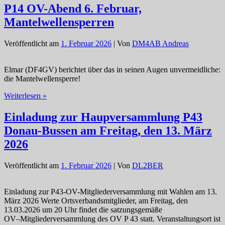
Diesen
P14 OV-Abend 6. Februar,
Freitag
Mantelwellensperren
27.02.
OV-
Abend
Veröffentlicht am
1. Februar 2026
| Von
DM4AB Andreas
Elmar (DF4GV) berichtet über das in seinen Augen unvermeidliche:
die Mantelwellensperre!
P14
Weiterlesen »
OV-
Abend
Einladung zur Haupversammlung P43
6.
Donau-Bussen am Freitag, den 13. März
Februar,
Mantelwellensperren
2026
Veröffentlicht am
1. Februar 2026
| Von
DL2BER
Einladung zur P43-OV-Mitgliederversammlung mit Wahlen am 13.
März 2026 Werte Ortsverbandsmitglieder, am Freitag, den
13.03.2026 um 20 Uhr findet die satzungsgemäße
OV–Mitgliederversammlung des OV P 43 statt. Veranstaltungsort ist