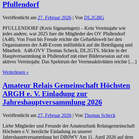
Pfullendorf
Veröffentlicht am
27. Februar 2026
| Von
DL2GBG
PFULLENDORF (Kreis Sigmaringen) – Kein Vereinsjahr wie
jedes andere, war 2025 fuer die Mitglieder des OV Pfullendorf
(A48). Von Frust bis Freude reichte die Gefuehlswelt bei den
Organisatoren der A48-Events imHinblick auf die Beteiligung und
Mitarbeit. A48-OVV Thomas Scheck, DL2GTS, blickte in der
Hauptversammlung in Pfullendorf mit einer Bildersession auf ein
aktives Vereinsjahr. Das Spektrum der Vereinsaktivitäten reichte […]
*A48*
Weiterlesen »
aus
der
Amateur Relais Gemeinschaft Höchsten
Hauptversammlung
ARGH e. V. Einladung zur
in
Pfullendorf
Jahreshauptversammlung 2026
Veröffentlicht am
27. Februar 2026
| Von
Thomas Scheck
Liebe Mitglieder und Freunde der Amateurfunk Relaisgemeinschaft
Höchsten e.V. herzliche Einladung zu unserer
Jahreshauptversammlung bei DB0WV Am 11. April 2026 auf dem