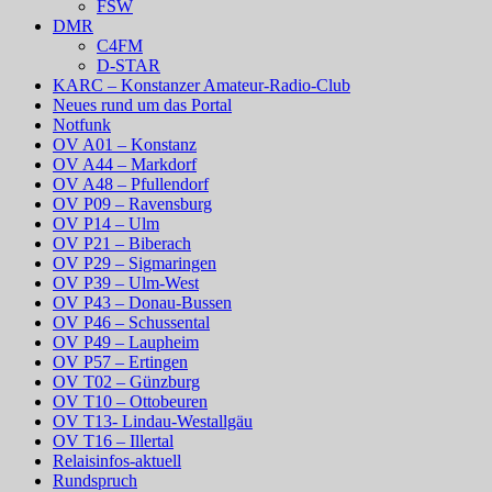
FSW
DMR
C4FM
D-STAR
KARC – Konstanzer Amateur-Radio-Club
Neues rund um das Portal
Notfunk
OV A01 – Konstanz
OV A44 – Markdorf
OV A48 – Pfullendorf
OV P09 – Ravensburg
OV P14 – Ulm
OV P21 – Biberach
OV P29 – Sigmaringen
OV P39 – Ulm-West
OV P43 – Donau-Bussen
OV P46 – Schussental
OV P49 – Laupheim
OV P57 – Ertingen
OV T02 – Günzburg
OV T10 – Ottobeuren
OV T13- Lindau-Westallgäu
OV T16 – Illertal
Relaisinfos-aktuell
Rundspruch