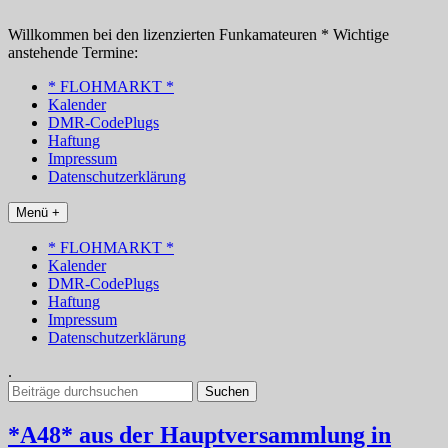
Zum
Inhalt
Willkommen bei den lizenzierten Funkamateuren * Wichtige
springen
anstehende Termine:
* FLOHMARKT *
Kalender
DMR-CodePlugs
Haftung
Impressum
Datenschutzerklärung
Menü +
* FLOHMARKT *
Kalender
DMR-CodePlugs
Haftung
Impressum
Datenschutzerklärung
.
Suchen
nach:
*A48* aus der Hauptversammlung in