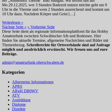
der „Sonnenhof Therme“ Bad Saulgau. Wir treffen uns am
Mo.29.12,2025, wer 3 Stunden Badezeit nutzen möchte geht um 9
Uhr in die Therme und wem 2 Stunden ausreichend sind kommt um
10 Uhr dazu. Nachdem Körper und Geist […]
A48
Weiterlesen »
aktuell
Nächste Seite »
« Vorherige Seite
Badespass
Diese Seite dient als regionale Informationsplattform für das Hobby
zum
Amateurfunk zwischen Schwäbischer Alb und Bodensee. Hier
Jahresende
finden Sie aktuelle Termine, allgemeine Nachrichten und Bilder mit
Themenbezug.
Schreibrechte für Ortsverbände sind auf Anfrage
möglich und ausdrücklich erwünscht. Wir freuen uns auf eure
Beiträge.
admin@amateurfunk-oberschwaben.de
Kategorien
Allgemeine Informationen
APRS
ARgH DB0WV
ATV
Ausbildung
Diplome
Distrikte