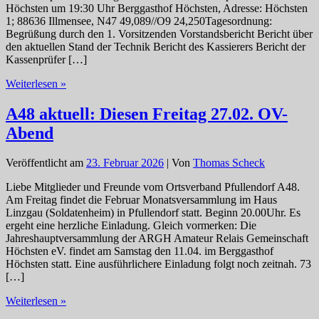
Höchsten um 19:30 Uhr Berggasthof Höchsten, Adresse: Höchsten
1; 88636 Illmensee, N47 49,089//O9 24,250Tagesordnung:
Begrüßung durch den 1. Vorsitzenden Vorstandsbericht Bericht über
den aktuellen Stand der Technik Bericht des Kassierers Bericht der
Kassenprüfer […]
Amateur
Weiterlesen »
Relais
Gemeinschaft
A48 aktuell: Diesen Freitag 27.02. OV-
Höchsten
Abend
ARGH
e.
V.
Veröffentlicht am
23. Februar 2026
| Von
Thomas Scheck
Einladung
zur
Liebe Mitglieder und Freunde vom Ortsverband Pfullendorf A48.
Jahreshauptversammlung
Am Freitag findet die Februar Monatsversammlung im Haus
2026
Linzgau (Soldatenheim) in Pfullendorf statt. Beginn 20.00Uhr. Es
ergeht eine herzliche Einladung. Gleich vormerken: Die
Jahreshauptversammlung der ARGH Amateur Relais Gemeinschaft
Höchsten eV. findet am Samstag den 11.04. im Berggasthof
Höchsten statt. Eine ausführlichere Einladung folgt noch zeitnah. 73
[…]
A48
Weiterlesen »
aktuell: