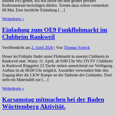
Bussen P43 geben, wo wir zuvor ein sehr großes privates
Radiomuseum besichtigen dürfen. Termin dazu schon vormerken
08.Mai. Eine herzliche Einladung […]
A48
Weiterlesen »
Pfullendorf
aktuell:
Einladung zum OE9 Funkflohmarkt im
Nächster
Clubheim Rankweil
OV-
Abend
24.April.
Veröffentlicht am
2. April 2026
| Von
Thomas Scheck
Heuer im Frühjahr findet unser Flohmarkt in unserm Clubheim in
Rankweil statt. Wann: 11. April, ab 9:00 Uhr Wo: ÖVSV Clubheim
in Rankweil Rüggelen 23 Tische stehen ausreichend zur Verfügung.
Aufbau ist ab 08:00 Uhr möglich. Aussteller verwenden bitte den
Zugang über die LKW Rampe an der Südseite des Gebäudes. Dort
steht ein Materiallift zur […]
Einladung
Weiterlesen »
zum
OE9
Karsamstag mitmachen bei der Baden
Funkflohmarkt
Württemberg Aktivität.
im
Clubheim