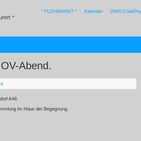
* FLOHMARKT *
Kalender
DMR-CodePlu
uren *
z OV-Abend.
ck
dorf A48.
sammlung im Haus der Begegnung,