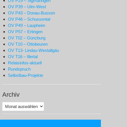
OV P29 – Sigmaringen
OV P39 – Ulm-West
OV P43 – Donau-Bussen
OV P46 – Schussental
OV P49 – Laupheim
OV P57 – Ertingen
OV T02 – Günzburg
OV T10 – Ottobeuren
OV T13- Lindau-Westallgäu
OV T16 – Illertal
Relaisinfos-aktuell
Rundspruch
Selbstbau-Projekte
Archiv
Archiv