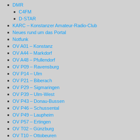
DMR
C4FM
D-STAR
KARC – Konstanzer Amateur-Radio-Club
Neues rund um das Portal
Notfunk
OV A01 – Konstanz
OV A44 – Markdorf
OV A48 – Pfullendorf
OV P09 – Ravensburg
OV P14 – Ulm
OV P21 – Biberach
OV P29 – Sigmaringen
OV P39 – Ulm-West
OV P43 – Donau-Bussen
OV P46 – Schussental
OV P49 – Laupheim
OV P57 – Ertingen
OV T02 – Günzburg
OV T10 – Ottobeuren