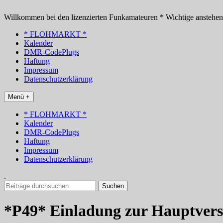
Zum
Inhalt
Willkommen bei den lizenzierten Funkamateuren * Wichtige anstehe
springen
* FLOHMARKT *
Kalender
DMR-CodePlugs
Haftung
Impressum
Datenschutzerklärung
Menü +
* FLOHMARKT *
Kalender
DMR-CodePlugs
Haftung
Impressum
Datenschutzerklärung
.
Suchen
nach:
*P49* Einladung zur Hauptver