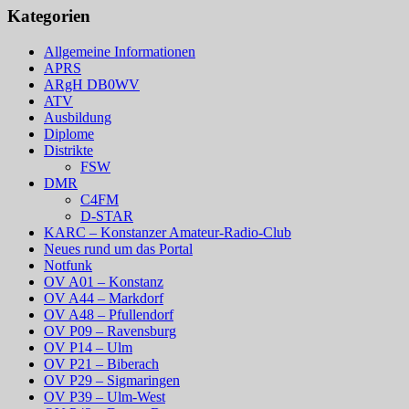
Kategorien
Allgemeine Informationen
APRS
ARgH DB0WV
ATV
Ausbildung
Diplome
Distrikte
FSW
DMR
C4FM
D-STAR
KARC – Konstanzer Amateur-Radio-Club
Neues rund um das Portal
Notfunk
OV A01 – Konstanz
OV A44 – Markdorf
OV A48 – Pfullendorf
OV P09 – Ravensburg
OV P14 – Ulm
OV P21 – Biberach
OV P29 – Sigmaringen
OV P39 – Ulm-West