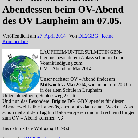
Abendessen beim OV-Abend
des OV Laupheim am 07.05.
Veröffentlicht am
27. April 2014
| Von
DL2GBG
|
Keine
Kommentare
LAUPHEIM-UNTERSULMETINGEN-
hier aus besonderem Anlass schon mal eine
Vorankündigung zum
OV – Abend im Mai 2014.
Unser nächster OV – Abend findet am
Mittwoch 7. Mai 2014
, wie immer um 20 Uhr
in der alten Schule in Laupheim –
Untersulmetingen, Schlossweg 2 statt.
Und nun das Besondere. Brigitte DG1GBX spendet für diesen
Abend zwei Laible Laberkäs, dazu gibt’s dann einen Wecken. Also
schon mal auf den Tag hin Kalorien sparen und mit rechtem Hunger
zum OV – Abend kommen. 🙂
Bis dahin 73 de Wolfgang DL9GJ