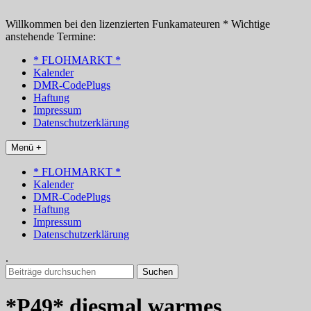
Zum
Inhalt
Willkommen bei den lizenzierten Funkamateuren * Wichtige
springen
anstehende Termine:
* FLOHMARKT *
Kalender
DMR-CodePlugs
Haftung
Impressum
Datenschutzerklärung
Menü +
* FLOHMARKT *
Kalender
DMR-CodePlugs
Haftung
Impressum
Datenschutzerklärung
.
Suchen
nach:
*P49* diesmal warmes