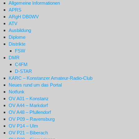
Allgemeine Informationen
APRS
ARgH DB0WV
ATV
Ausbildung
Diplome
Distrikte
FSW
DMR
C4FM
D-STAR
KARC – Konstanzer Amateur-Radio-Club
Neues rund um das Portal
Notfunk
OV A01 – Konstanz
OV A44 – Markdorf
OV A48 – Pfullendorf
OV P09 – Ravensburg
OV P14 – Ulm
OV P21 – Biberach