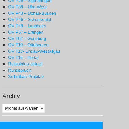
OV P29 – Sigmaringen
OV P39 – Ulm-West
OV P43 – Donau-Bussen
OV P46 – Schussental
OV P49 – Laupheim
OV P57 – Ertingen
OV T02 – Günzburg
OV T10 – Ottobeuren
OV T13- Lindau-Westallgäu
OV T16 – Illertal
Relaisinfos-aktuell
Rundspruch
Selbstbau-Projekte
Archiv
Archiv