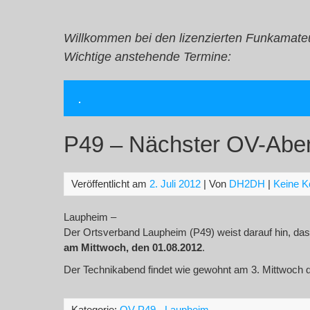
Zum
Inhalt
springen
Willkommen bei den lizenzierten Funkamate
Wichtige anstehende Termine:
.
P49 – Nächster OV-Aben
Veröffentlicht am
2. Juli 2012
| Von
DH2DH
|
Keine 
Laupheim –
Der Ortsverband Laupheim (P49) weist darauf hin, dass
am Mittwoch, den 01.08.2012
.
Der Technikabend findet wie gewohnt am 3. Mittwoch de
Kategorie:
OV P49 - Laupheim