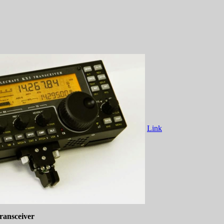
ngen
Link
ransceiver