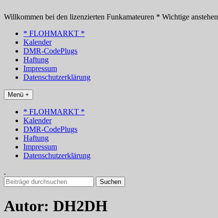
Zum
Inhalt
Willkommen bei den lizenzierten Funkamateuren * Wichtige anstehe
springen
* FLOHMARKT *
Kalender
DMR-CodePlugs
Haftung
Impressum
Datenschutzerklärung
Menü +
* FLOHMARKT *
Kalender
DMR-CodePlugs
Haftung
Impressum
Datenschutzerklärung
.
Suchen
nach:
Autor:
DH2DH