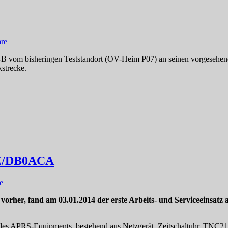
re
 bisheringen Teststandort (OV-Heim P07) an seinen vorgesehenen S
strecke.
0RZ/DB0ACA
e
orher, fand am 03.01.2014 der erste Arbeits- und Serviceeinsatz
 des APRS-Equipments, bestehend aus Netzgerät, Zeitschaltuhr, TN