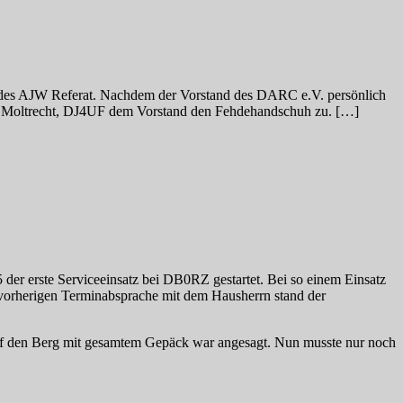
nds des AJW Referat. Nachdem der Vorstand des DARC e.V. persönlich
art Moltrecht, DJ4UF dem Vorstand den Fehdehandschuh zu. […]
er erste Serviceeinsatz bei DB0RZ gestartet. Bei so einem Einsatz
vorherigen Terminabsprache mit dem Hausherrn stand der
auf den Berg mit gesamtem Gepäck war angesagt. Nun musste nur noch