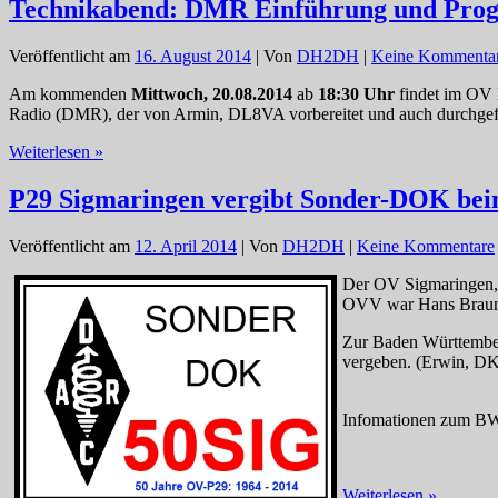
2015
Technikabend: DMR Einführung und Prog
ist
fertig
Veröffentlicht am
16. August 2014
| Von
DH2DH
|
Keine Kommenta
Am kommenden
Mittwoch, 20.08.2014
ab
18:30 Uhr
findet im OV
Radio (DMR), der von Armin, DL8VA vorbereitet und auch durchgefü
Technikabend:
Weiterlesen »
DMR
Einführung
P29 Sigmaringen vergibt Sonder-DOK b
und
Programmierung
Veröffentlicht am
12. April 2014
| Von
DH2DH
|
Keine Kommentare
in
U-
Der OV Sigmaringen, P
sulmetingen
OVV war Hans Brau
Zur Baden Württembe
vergeben. (Erwin, 
Infomationen zum BW
P29
Weiterlesen »