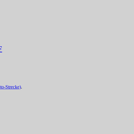
F
to-Strecke)
.