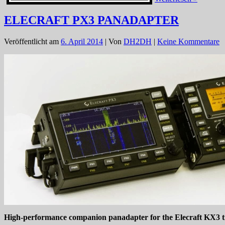
Sigmari
vergibt
ELECRAFT PX3 PANADAPTER
Sonder-
DOK
Veröffentlicht am
6. April 2014
| Von
DH2DH
|
Keine Kommentare
beim
BWA
High-performance companion panadapter for the Elecraft KX3 t