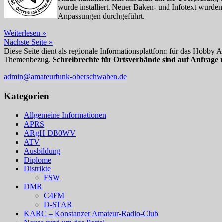
wurde installiert. Neuer Baken- und Infotext wur
Anpassungen durchgeführt.
P43
Weiterlesen »
–
Nächste Seite »
Bericht
Diese Seite dient als regionale Informationsplattform für das Hobby
zu
Themenbezug.
Schreibrechte für Ortsverbände sind auf Anfrage 
Arbeitseinsatz
admin@amateurfunk-oberschwaben.de
bei
DB0RZ/DB0ACA
Kategorien
Allgemeine Informationen
APRS
ARgH DB0WV
ATV
Ausbildung
Diplome
Distrikte
FSW
DMR
C4FM
D-STAR
KARC – Konstanzer Amateur-Radio-Club