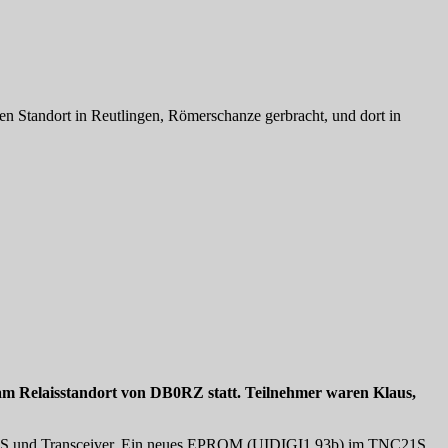
tandort in Reutlingen, Römerschanze gerbracht, und dort in
 am Relaisstandort von DB0RZ statt. Teilnehmer waren Klaus,
C21S und Transceiver. Ein neues EPROM (UIDIGI1.93b) im TNC21S