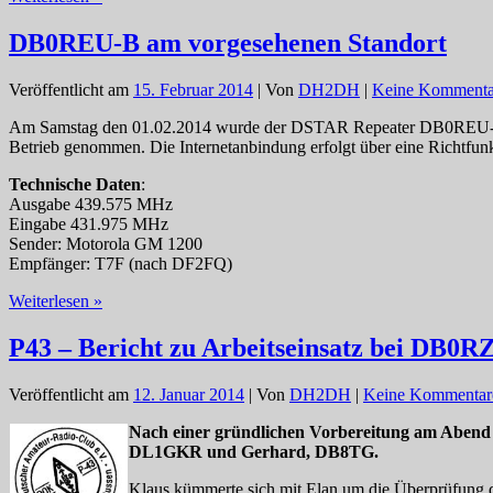
wieder
Ausfahrt
DB0REU-B am vorgesehenen Standort
zum
AMATEURFUNK
Veröffentlicht am
15. Februar 2014
| Von
DH2DH
|
Keine Kommenta
FLOHMARKT
NEUMARKT/OPF
Am Samstag den 01.02.2014 wurde der DSTAR Repeater DB0REU-B vom
Betrieb genommen. Die Internetanbindung erfolgt über eine Richtfunk
Technische Daten
:
Ausgabe 439.575 MHz
Eingabe 431.975 MHz
Sender: Motorola GM 1200
Empfänger: T7F (nach DF2FQ)
DB0REU-
Weiterlesen »
B
am
P43 – Bericht zu Arbeitseinsatz bei DB
vorgesehenen
Standort
Veröffentlicht am
12. Januar 2014
| Von
DH2DH
|
Keine Kommentar
Nach einer gründlichen Vorbereitung am Abend v
DL1GKR und Gerhard, DB8TG.
Klaus kümmerte sich mit Elan um die Überprüfung