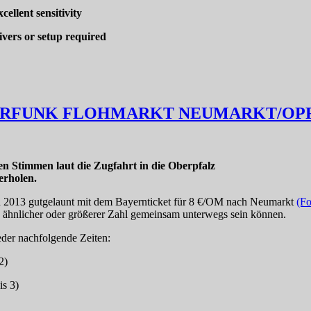
ellent sensitivity
vers or setup required
AMATEURFUNK FLOHMARKT NEUMARKT/OP
en Stimmen laut die Zugfahrt in die Oberpfalz
erholen.
 2013 gutgelaunt mit dem Bayernticket für 8 €/OM nach Neumarkt
(Fo
 ähnlicher oder größerer Zahl gemeinsam unterwegs sein können.
eder nachfolgende Zeiten:
2)
is 3)