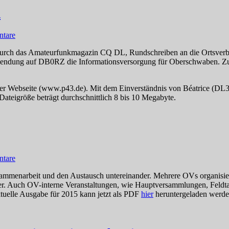
n
tare
on durch das Amateurfunkmagazin CQ DL, Rundschreiben an die Ortsve
sendung auf DB0RZ die Informationsversorgung für Oberschwaben. Zusät
ner Webseite (www.p43.de). Mit dem Einverständnis von Béatrice (D
teigröße beträgt durchschnittlich 8 bis 10 Megabyte.
tare
usammenarbeit und den Austausch untereinander. Mehrere OVs organis
er. Auch OV-interne Veranstaltungen, wie Hauptversammlungen, Feld
aktuelle Ausgabe für 2015 kann jetzt als PDF
hier
heruntergeladen werde