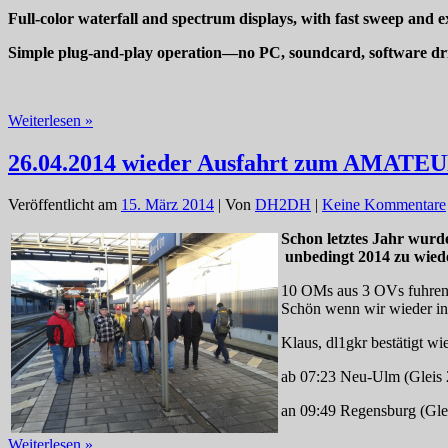
Full-color waterfall and spectrum displays, with fast sweep and exc
Simple plug-and-play operation—no PC, soundcard, software dri
ELECRAFT
Weiterlesen »
PX3
PANADAPTER
26.04.2014 wieder Ausfahrt zum 
Veröffentlicht am
15. März 2014
| Von
DH2DH
|
Keine Kommentare
Schon letztes Jahr wurd
unbedingt 2014 zu wied
10 OMs aus 3 OVs fuhren
Schön wenn wir wieder in
Klaus, dl1gkr bestätigt wi
ab 07:23 Neu-Ulm (Gleis 
an 09:49 Regensburg (Gle
26.04.2014
Weiterlesen »