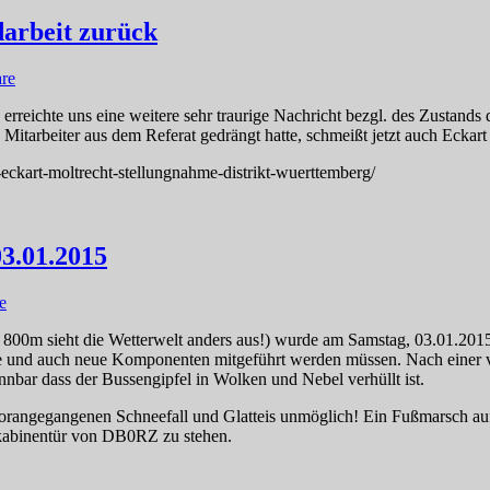
darbeit zurück
re
 erreichte uns eine weitere sehr traurige Nachricht bezgl. des Zusta
 Mitarbeiter aus dem Referat gedrängt hatte, schmeißt jetzt auch Eck
jw-eckart-moltrecht-stellungnahme-distrikt-wuerttemberg/
3.01.2015
e
0m sieht die Wetterwelt anders aus!) wurde am Samstag, 03.01.2015 d
le und auch neue Komponenten mitgeführt werden müssen. Nach einer 
bar dass der Bussengipfel in Wolken und Nebel verhüllt ist.
n vorangegangenen Schneefall und Glatteis unmöglich! Ein Fußmarsch 
kabinentür von DB0RZ zu stehen.