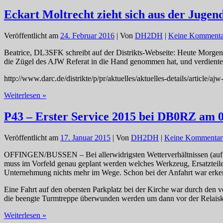
Eckart Moltrecht zieht sich aus der Jugen
Veröffentlicht am
24. Februar 2016
| Von
DH2DH
|
Keine Kommenta
Beatrice, DL3SFK schreibt auf der Distrikts-Webseite: Heute Morgen
die Zügel des AJW Referat in die Hand genommen hat, und verdiente
http://www.darc.de/distrikte/p/pr/aktuelles/aktuelles-details/article/a
Eckart
Weiterlesen »
Moltrecht
zieht
P43 – Erster Service 2015 bei DB0RZ am 0
sich
aus
Veröffentlicht am
17. Januar 2015
| Von
DH2DH
|
Keine Kommentar
der
Jugendarbeit
OFFINGEN/BUSSEN – Bei allerwidrigsten Wetterverhältnissen (auf 80
zurück
muss im Vorfeld genau geplant werden welches Werkzeug, Ersatztei
Unternehmung nichts mehr im Wege. Schon bei der Anfahrt war erkenn
Eine Fahrt auf den obersten Parkplatz bei der Kirche war durch de
die beengte Turmtreppe überwunden werden um dann vor der Relais
P43
Weiterlesen »