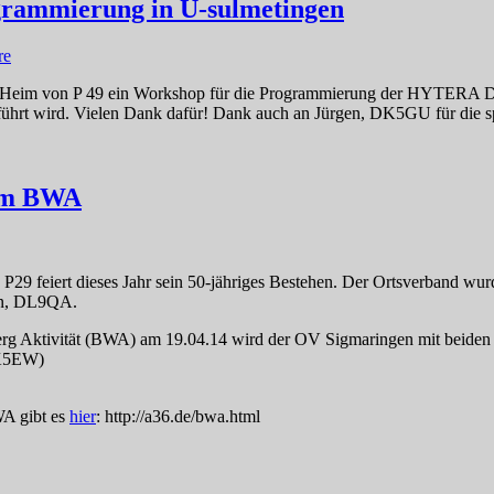
rammierung in U-sulmetingen
re
 Heim von P 49 ein Workshop für die Programmierung der HYTERA DMR
hrt wird. Vielen Dank dafür! Dank auch an Jürgen, DK5GU für die s
eim BWA
29 feiert dieses Jahr sein 50-jähriges Bestehen. Der Ortsverband wu
n, DL9QA.
rg Aktivität (BWA) am 19.04.14 wird der OV Sigmaringen mit be
DK5EW)
A gibt es
hier
: http://a36.de/bwa.html