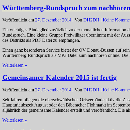
–
Erster
Württemberg-Rundspruch zum nachhöre
Service
2015
Veröffentlicht am
27. Dezember 2014
| Von
DH2DH
|
Keine Kommen
bei
DB0RZ
Ein wichtiges Bindeglied zusätzlich zu der monatlichen Informati
am
Rundspruch. Eine kleine Gruppe Freiwilliger übernimmt mit der Aus
03.01.2015
des Distrikts als PDF Datei zu empfangen.
Einen ganz besonderen Service bietet der OV Donau-Bussen auf sei
Württemberg-Rundspruch als MP3 Datei zum nachhören online. Die Da
Württemberg-
Weiterlesen »
Rundspruch
zum
Gemeinsamer Kalender 2015 ist fertig
nachhören
Veröffentlicht am
27. Dezember 2014
| Von
DH2DH
|
Keine Kommen
Seit Jahren pflegen die oberschwäbischen Ortsverbände aktiv die Z
Haupturlaubszeit August oder den Biberacher Flohmarkt im Septemb
alljährlich der gemeinsame Kalender erstellt und veröffentlicht. Die 
Gemeinsamer
Weiterlesen »
Kalender