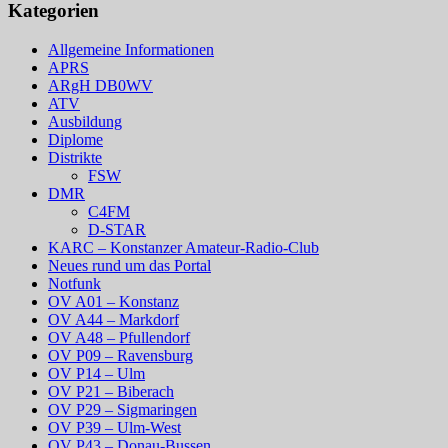
Kategorien
Allgemeine Informationen
APRS
ARgH DB0WV
ATV
Ausbildung
Diplome
Distrikte
FSW
DMR
C4FM
D-STAR
KARC – Konstanzer Amateur-Radio-Club
Neues rund um das Portal
Notfunk
OV A01 – Konstanz
OV A44 – Markdorf
OV A48 – Pfullendorf
OV P09 – Ravensburg
OV P14 – Ulm
OV P21 – Biberach
OV P29 – Sigmaringen
OV P39 – Ulm-West
OV P43 – Donau-Bussen