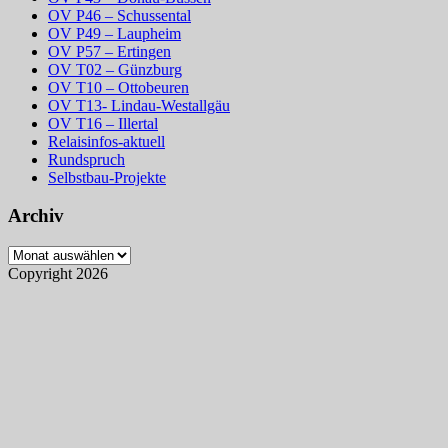
OV P46 – Schussental
OV P49 – Laupheim
OV P57 – Ertingen
OV T02 – Günzburg
OV T10 – Ottobeuren
OV T13- Lindau-Westallgäu
OV T16 – Illertal
Relaisinfos-aktuell
Rundspruch
Selbstbau-Projekte
Archiv
Archiv
Copyright 2026