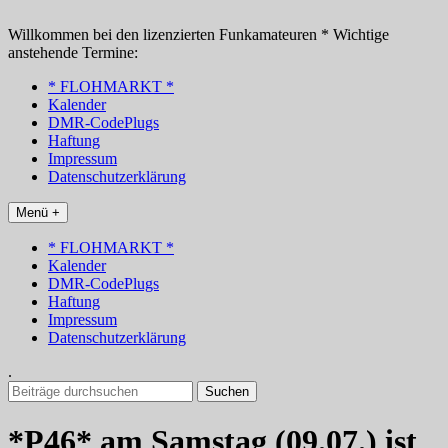
Zum
Inhalt
Willkommen bei den lizenzierten Funkamateuren * Wichtige
springen
anstehende Termine:
* FLOHMARKT *
Kalender
DMR-CodePlugs
Haftung
Impressum
Datenschutzerklärung
Menü +
* FLOHMARKT *
Kalender
DMR-CodePlugs
Haftung
Impressum
Datenschutzerklärung
.
Suchen
nach:
*P46* am Samstag (09.07.) ist