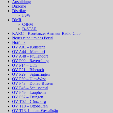
Ausbildung
Diplome
Distrikte
FSW
DMR
C4FM
D-STAR
KARC – Konstanzer Amateur-Radio-Club
Neues rund um das Portal
Notfunk
OV A01 – Konstanz
OV A44 – Markdorf
OV A48 – Pfullendorf
OV P09 – Ravensburg
OV P14 – Ulm
OV P21 – Biberach
OV P29 – Sigmaringen
OV P39 – Ulm-West
OV P43 – Donau-Bussen
OV P46 – Schussental
OV P49 – Laupheim
OV P57 – Ertingen
OV T02 – Günzburg
OV T10 – Ottobeuren
OV T13- Lindau-Westallgäu