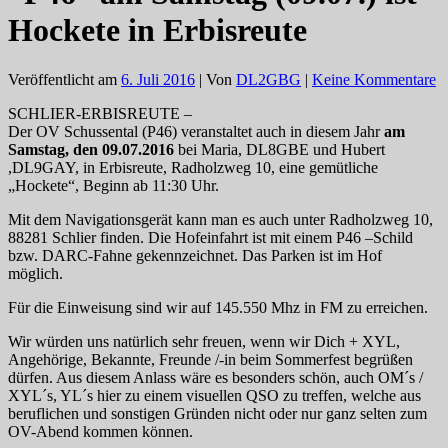
Hockete in Erbisreute
Veröffentlicht am
6. Juli 2016
| Von
DL2GBG
|
Keine Kommentare
SCHLIER-ERBISREUTE –
Der OV Schussental (P46) veranstaltet auch in diesem Jahr
am
Samstag, den 09.07.2016
bei Maria, DL8GBE und Hubert
,DL9GAY, in Erbisreute, Radholzweg 10, eine gemütliche
„Hockete“, Beginn ab 11:30 Uhr.
Mit dem Navigationsgerät kann man es auch unter Radholzweg 10,
88281 Schlier finden. Die Hofeinfahrt ist mit einem P46 –Schild
bzw. DARC-Fahne gekennzeichnet. Das Parken ist im Hof
möglich.
Für die Einweisung sind wir auf 145.550 Mhz in FM zu erreichen.
Wir würden uns natürlich sehr freuen, wenn wir Dich + XYL,
Angehörige, Bekannte, Freunde /-in beim Sommerfest begrüßen
dürfen. Aus diesem Anlass wäre es besonders schön, auch OM´s /
XYL´s, YL´s hier zu einem visuellen QSO zu treffen, welche aus
beruflichen und sonstigen Gründen nicht oder nur ganz selten zum
OV-Abend kommen können.