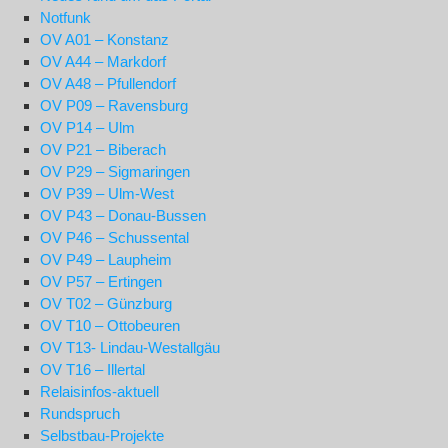
Notfunk
OV A01 – Konstanz
OV A44 – Markdorf
OV A48 – Pfullendorf
OV P09 – Ravensburg
OV P14 – Ulm
OV P21 – Biberach
OV P29 – Sigmaringen
OV P39 – Ulm-West
OV P43 – Donau-Bussen
OV P46 – Schussental
OV P49 – Laupheim
OV P57 – Ertingen
OV T02 – Günzburg
OV T10 – Ottobeuren
OV T13- Lindau-Westallgäu
OV T16 – Illertal
Relaisinfos-aktuell
Rundspruch
Selbstbau-Projekte