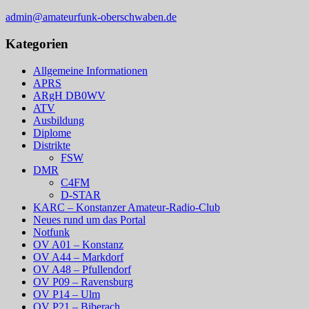
admin@amateurfunk-oberschwaben.de
Kategorien
Allgemeine Informationen
APRS
ARgH DB0WV
ATV
Ausbildung
Diplome
Distrikte
FSW
DMR
C4FM
D-STAR
KARC – Konstanzer Amateur-Radio-Club
Neues rund um das Portal
Notfunk
OV A01 – Konstanz
OV A44 – Markdorf
OV A48 – Pfullendorf
OV P09 – Ravensburg
OV P14 – Ulm
OV P21 – Biberach