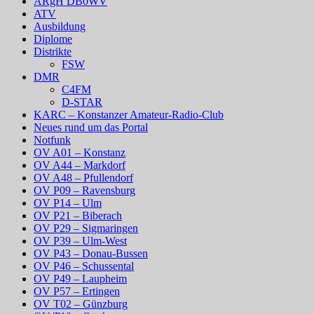
ARgH DB0WV
ATV
Ausbildung
Diplome
Distrikte
FSW
DMR
C4FM
D-STAR
KARC – Konstanzer Amateur-Radio-Club
Neues rund um das Portal
Notfunk
OV A01 – Konstanz
OV A44 – Markdorf
OV A48 – Pfullendorf
OV P09 – Ravensburg
OV P14 – Ulm
OV P21 – Biberach
OV P29 – Sigmaringen
OV P39 – Ulm-West
OV P43 – Donau-Bussen
OV P46 – Schussental
OV P49 – Laupheim
OV P57 – Ertingen
OV T02 – Günzburg