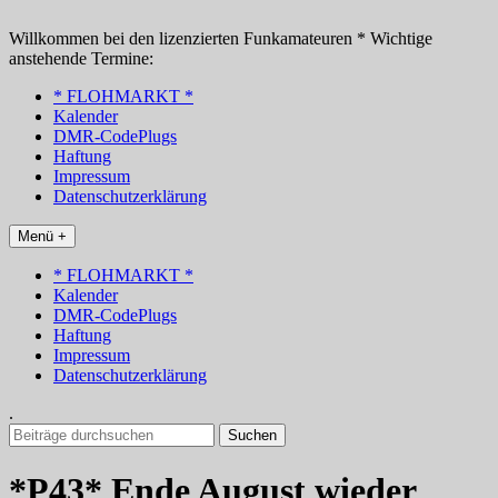
Zum
Inhalt
Willkommen bei den lizenzierten Funkamateuren * Wichtige
springen
anstehende Termine:
* FLOHMARKT *
Kalender
DMR-CodePlugs
Haftung
Impressum
Datenschutzerklärung
Menü +
* FLOHMARKT *
Kalender
DMR-CodePlugs
Haftung
Impressum
Datenschutzerklärung
.
Suchen
nach:
*P43* Ende August wieder