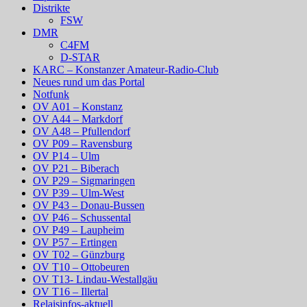
Distrikte
FSW
DMR
C4FM
D-STAR
KARC – Konstanzer Amateur-Radio-Club
Neues rund um das Portal
Notfunk
OV A01 – Konstanz
OV A44 – Markdorf
OV A48 – Pfullendorf
OV P09 – Ravensburg
OV P14 – Ulm
OV P21 – Biberach
OV P29 – Sigmaringen
OV P39 – Ulm-West
OV P43 – Donau-Bussen
OV P46 – Schussental
OV P49 – Laupheim
OV P57 – Ertingen
OV T02 – Günzburg
OV T10 – Ottobeuren
OV T13- Lindau-Westallgäu
OV T16 – Illertal
Relaisinfos-aktuell