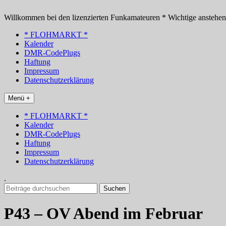
Zum
Inhalt
Willkommen bei den lizenzierten Funkamateuren * Wichtige anstehe
springen
* FLOHMARKT *
Kalender
DMR-CodePlugs
Haftung
Impressum
Datenschutzerklärung
Menü +
* FLOHMARKT *
Kalender
DMR-CodePlugs
Haftung
Impressum
Datenschutzerklärung
.
Suchen
nach:
P43 – OV Abend im Februar