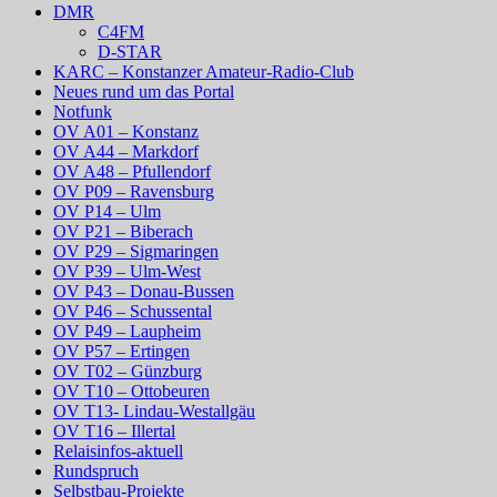
DMR
C4FM
D-STAR
KARC – Konstanzer Amateur-Radio-Club
Neues rund um das Portal
Notfunk
OV A01 – Konstanz
OV A44 – Markdorf
OV A48 – Pfullendorf
OV P09 – Ravensburg
OV P14 – Ulm
OV P21 – Biberach
OV P29 – Sigmaringen
OV P39 – Ulm-West
OV P43 – Donau-Bussen
OV P46 – Schussental
OV P49 – Laupheim
OV P57 – Ertingen
OV T02 – Günzburg
OV T10 – Ottobeuren
OV T13- Lindau-Westallgäu
OV T16 – Illertal
Relaisinfos-aktuell
Rundspruch
Selbstbau-Projekte