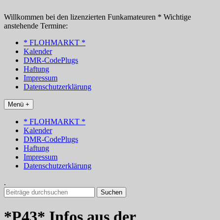
Zum
Inhalt
Willkommen bei den lizenzierten Funkamateuren * Wichtige
springen
anstehende Termine:
* FLOHMARKT *
Kalender
DMR-CodePlugs
Haftung
Impressum
Datenschutzerklärung
Menü +
* FLOHMARKT *
Kalender
DMR-CodePlugs
Haftung
Impressum
Datenschutzerklärung
.
Suchen
nach:
*P43* Infos aus der