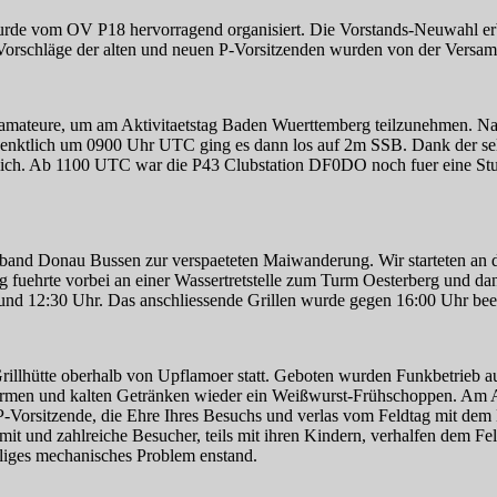
urde vom OV P18 hervorragend organisiert. Die Vorstands-Neuwahl erbra
le Vorschläge der alten und neuen P-Vorsitzenden wurden von der Ver
mateure, um am Aktivitaetstag Baden Wuerttemberg teilzunehmen. Nac
 Puenktlich um 0900 Uhr UTC ging es dann los auf 2m SSB. Dank der s
ich. Ab 1100 UTC war die P43 Clubstation DF0DO noch fuer eine Stu
band Donau Bussen zur verspaeteten Maiwanderung. Wir starteten an d
uehrte vorbei an einer Wassertretstelle zum Turm Oesterberg und dan
nd 12:30 Uhr. Das anschliessende Grillen wurde gegen 16:00 Uhr bee
e Grillhütte oberhalb von Upflamoer statt. Geboten wurden Funkbetrieb
rmen und kalten Getränken wieder ein Weißwurst-Frühschoppen. Am 
ie P-Vorsitzende, die Ehre Ihres Besuchs und verlas vom Feldtag m
mit und zahlreiche Besucher, teils mit ihren Kindern, verhalfen dem F
fliges mechanisches Problem enstand.