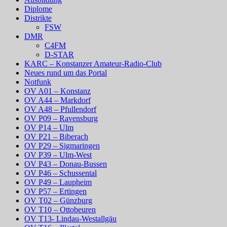
Diplome
Distrikte
FSW
DMR
C4FM
D-STAR
KARC – Konstanzer Amateur-Radio-Club
Neues rund um das Portal
Notfunk
OV A01 – Konstanz
OV A44 – Markdorf
OV A48 – Pfullendorf
OV P09 – Ravensburg
OV P14 – Ulm
OV P21 – Biberach
OV P29 – Sigmaringen
OV P39 – Ulm-West
OV P43 – Donau-Bussen
OV P46 – Schussental
OV P49 – Laupheim
OV P57 – Ertingen
OV T02 – Günzburg
OV T10 – Ottobeuren
OV T13- Lindau-Westallgäu