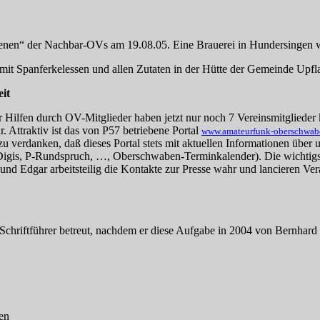
en“ der Nachbar-OVs am 19.08.05. Eine Brauerei in Hundersingen wur
it Spanferkelessen und allen Zutaten in der Hütte der Gemeinde Upfl
it
ilfen durch OV-Mitglieder haben jetzt nur noch 7 Vereinsmitglieder k
 Attraktiv ist das von P57 betriebene Portal
www.amateurfunk-oberschwab
erdanken, daß dieses Portal stets mit aktuellen Informationen über u
gis, P-Rundspruch, …, Oberschwaben-Terminkalender). Die wichtigste
 Edgar arbeitsteilig die Kontakte zur Presse wahr und lancieren Vera
chriftführer betreut, nachdem er diese Aufgabe in 2004 von Bernha
en