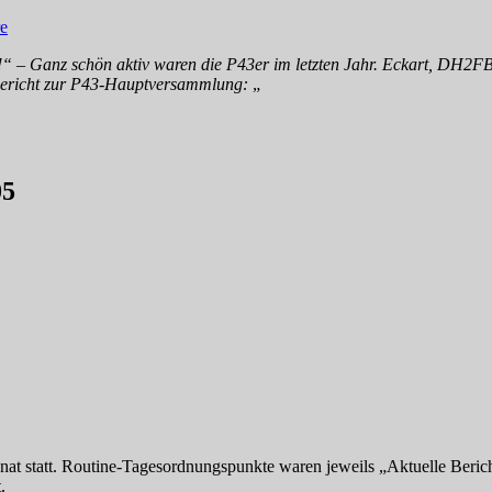
e
Ganz schön aktiv waren die P43er im letzten Jahr. Eckart, DH2FBB, 
sbericht zur P43-Hauptversammlung:
„
05
t statt. Routine-Tagesordnungspunkte waren jeweils „Aktuelle Berich
.