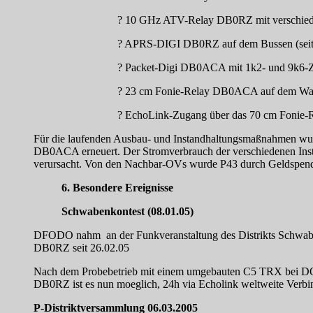
? 10 GHz ATV-Relay DB0RZ mit verschiede
? APRS-DIGI DB0RZ auf dem Bussen (seit M
? Packet-Digi DB0ACA mit 1k2- und 9k6-Zu
? 23 cm Fonie-Relay DB0ACA auf dem Was
? EchoLink-Zugang über das 70 cm Fonie
Für die laufenden Ausbau- und Instandhaltungsmaßnahmen wur
DB0ACA erneuert. Der Stromverbrauch der verschiedenen Inst
verursacht. Von den Nachbar-OVs wurde P43 durch Geldspenden 
6. Besondere Ereignisse
Schwabenkontest (08.01.05)
DFODO nahm an der Funkveranstaltung des Distrikts Schwaben
DB0RZ seit 26.02.05
Nach dem Probebetrieb mit einem umgebauten C5 TRX bei DO
DB0RZ ist es nun moeglich, 24h via Echolink weltweite Verbi
P-Distriktversammlung 06.03.2005