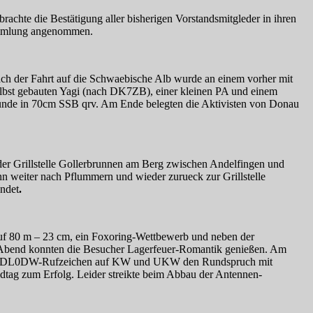
chte die Bestätigung aller bisherigen Vorstandsmitgleder in ihren
sammlung angenommen.
h der Fahrt auf die Schwaebische Alb wurde an einem vorher mit
elbst gebauten Yagi (nach DK7ZB), einer kleinen PA und einem
nde in 70cm SSB qrv. Am Ende belegten die Aktivisten von Donau
er Grillstelle Gollerbrunnen am Berg zwischen Andelfingen und
n weiter nach Pflummern und wieder zurueck zur Grillstelle
ndet
.
 auf 80 m – 23 cm, ein Foxoring-Wettbewerb und neben der
Abend konnten die Besucher Lagerfeuer-Romantik genießen. Am
it dem DL0DW-Rufzeichen auf KW und UKW den Rundspruch mit
eldtag zum Erfolg. Leider streikte beim Abbau der Antennen-