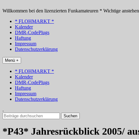
Zum
Inhalt
Willkommen bei den lizenzierten Funkamateuren * Wichtige anstehe
springen
* FLOHMARKT *
Kalender
DMR-CodePlugs
Haftung
Impressum
Datenschutzerklärung
Menü +
* FLOHMARKT *
Kalender
DMR-CodePlugs
Haftung
Impressum
Datenschutzerklärung
.
Suchen
nach:
*P43* Jahresrückblick 2005/ a