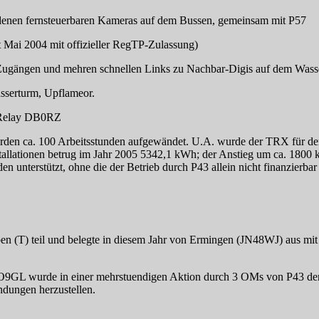
nen fernsteuerbaren Kameras auf dem Bussen, gemeinsam mit P57
ai 2004 mit offizieller RegTP-Zulassung)
gängen und mehren schnellen Links zu Nachbar-Digis auf dem Wasse
serturm, Upflameor.
-Relay DB0RZ
den ca. 100 Arbeitsstunden aufgewändet. U.A. wurde der TRX für de
allationen betrug im Jahr 2005 5342,1 kWh; der Anstieg um ca. 1800
unterstützt, ohne die der Betrieb durch P43 allein nicht finanzierbar
 (T) teil und belegte in diesem Jahr von Ermingen (JN48WJ) aus mit
9GL wurde in einer mehrstuendigen Aktion durch 3 OMs von P43 de
ndungen herzustellen.