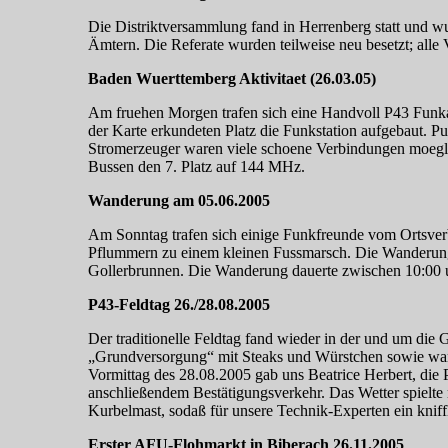
Die Distriktversammlung fand in Herrenberg statt und w
Ämtern. Die Referate wurden teilweise neu besetzt; al
Baden Wuerttemberg Aktivitaet (26.03.05)
Am fruehen Morgen trafen sich eine Handvoll P43 Funka
der Karte erkundeten Platz die Funkstation aufgebaut.
Stromerzeuger waren viele schoene Verbindungen moegl
Bussen den 7. Platz auf 144 MHz.
Wanderung am 05.06.2005
Am Sonntag trafen sich einige Funkfreunde vom Ortsver
Pflummern zu einem kleinen Fussmarsch. Die Wanderung f
Gollerbrunnen. Die Wanderung dauerte zwischen 10:00 u
P43-Feldtag 26./28.08.2005
Der traditionelle Feldtag fand wieder in der und um di
„Grundversorgung“ mit Steaks und Würstchen sowie wa
Vormittag des 28.08.2005 gab uns Beatrice Herbert, d
anschließendem Bestätigungsverkehr. Das Wetter spielte 
Kurbelmast, sodaß für unsere Technik-Experten ein knif
Erster AFU-Flohmarkt in Biberach 26.11.2005