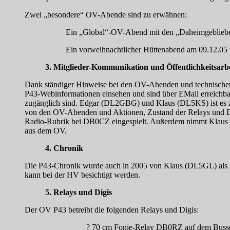
Zwei „besondere“ OV-Abende sind zu erwähnen:
Ein „Global“-OV-Abend mit den „Daheimgeblieben
Ein vorweihnachtlicher Hüttenabend am 09.12.05 m
3. Mitglieder-Kommunikation und Öffentlichkeitsarbe
Dank ständiger Hinweise bei den OV-Abenden und technischer H
P43-Webinformationen einsehen und sind über EMail erreichbar.
zugänglich sind. Edgar (DL2GBG) und Klaus (DL5KS) ist es zu v
von den OV-Abenden und Aktionen, Zustand der Relays und Di
Radio-Rubrik bei DB0CZ eingespielt. Außerdem nimmt Klaus und
aus dem OV.
4. Chronik
Die P43-Chronik wurde auch in 2005 von Klaus (DL5GL) als S
kann bei der HV besichtigt werden.
5. Relays und Digis
Der OV P43 betreibt die folgenden Relays und Digis:
? 70 cm Fonie-Relay DB0RZ auf dem Buss