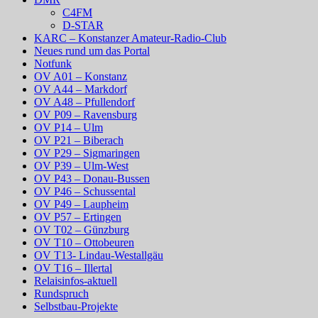
C4FM
D-STAR
KARC – Konstanzer Amateur-Radio-Club
Neues rund um das Portal
Notfunk
OV A01 – Konstanz
OV A44 – Markdorf
OV A48 – Pfullendorf
OV P09 – Ravensburg
OV P14 – Ulm
OV P21 – Biberach
OV P29 – Sigmaringen
OV P39 – Ulm-West
OV P43 – Donau-Bussen
OV P46 – Schussental
OV P49 – Laupheim
OV P57 – Ertingen
OV T02 – Günzburg
OV T10 – Ottobeuren
OV T13- Lindau-Westallgäu
OV T16 – Illertal
Relaisinfos-aktuell
Rundspruch
Selbstbau-Projekte