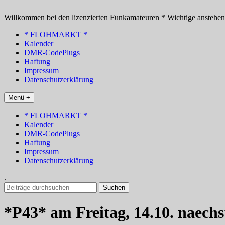
Zum
Inhalt
Willkommen bei den lizenzierten Funkamateuren * Wichtige anstehe
springen
* FLOHMARKT *
Kalender
DMR-CodePlugs
Haftung
Impressum
Datenschutzerklärung
Menü +
* FLOHMARKT *
Kalender
DMR-CodePlugs
Haftung
Impressum
Datenschutzerklärung
.
Suchen
nach:
*P43* am Freitag, 14.10. naech