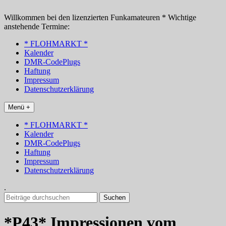
Zum
Inhalt
Willkommen bei den lizenzierten Funkamateuren * Wichtige
springen
anstehende Termine:
* FLOHMARKT *
Kalender
DMR-CodePlugs
Haftung
Impressum
Datenschutzerklärung
Menü +
* FLOHMARKT *
Kalender
DMR-CodePlugs
Haftung
Impressum
Datenschutzerklärung
.
Suchen
nach:
*P43* Impressionen vom