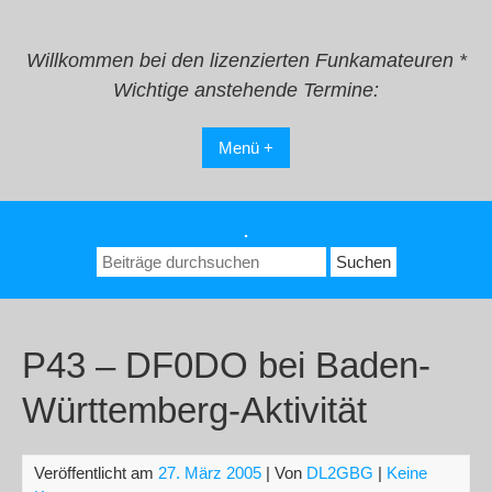
Zum
Inhalt
springen
Willkommen bei den lizenzierten Funkamateuren *
Wichtige anstehende Termine:
Menü +
.
Suchen
nach:
P43 – DF0DO bei Baden-
Württemberg-Aktivität
Veröffentlicht am
27. März 2005
| Von
DL2GBG
|
Keine