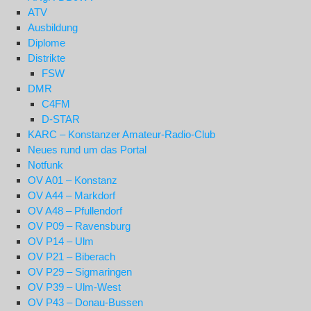
ATV
Ausbildung
Diplome
Distrikte
FSW
DMR
C4FM
D-STAR
KARC – Konstanzer Amateur-Radio-Club
Neues rund um das Portal
Notfunk
OV A01 – Konstanz
OV A44 – Markdorf
OV A48 – Pfullendorf
OV P09 – Ravensburg
OV P14 – Ulm
OV P21 – Biberach
OV P29 – Sigmaringen
OV P39 – Ulm-West
OV P43 – Donau-Bussen