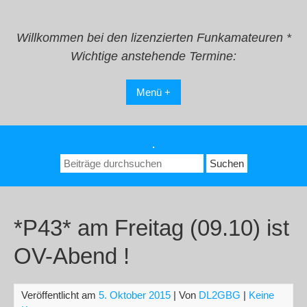
Zum
Inhalt
springen
Willkommen bei den lizenzierten Funkamateuren *
Wichtige anstehende Termine:
Menü +
.
Suchen
nach:
*P43* am Freitag (09.10) ist
OV-Abend !
Veröffentlicht am
5. Oktober 2015
| Von
DL2GBG
|
Keine