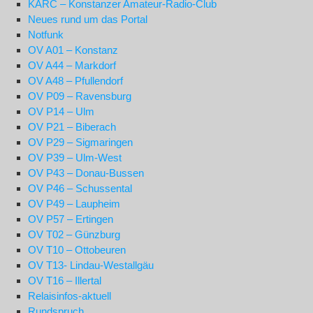
KARC – Konstanzer Amateur-Radio-Club
Neues rund um das Portal
Notfunk
OV A01 – Konstanz
OV A44 – Markdorf
OV A48 – Pfullendorf
OV P09 – Ravensburg
OV P14 – Ulm
OV P21 – Biberach
OV P29 – Sigmaringen
OV P39 – Ulm-West
OV P43 – Donau-Bussen
OV P46 – Schussental
OV P49 – Laupheim
OV P57 – Ertingen
OV T02 – Günzburg
OV T10 – Ottobeuren
OV T13- Lindau-Westallgäu
OV T16 – Illertal
Relaisinfos-aktuell
Rundspruch