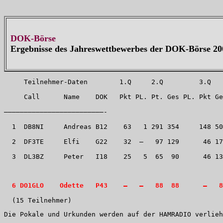
DOK-Börse
Ergebnisse des Jahreswettbewerbes der DOK-Börse 20
     Teilnehmer-Daten        1.Q     2.Q         3.Q   
     Call      Name    DOK   Pkt PL. Pt. Ges PL. Pkt Ge
—————————————————————————-
  1  DB8NI     Andreas B12    63   1 291 354     148 50
  2  DF3TE     Elfi    G22    32  –   97 129      46 17
  3  DL3BZ     Peter   I18    25   5  65  90      46 13
6 DO1GLO    Odette   P43    –   –   88  88      –   8
  (15 Teilnehmer)
Die Pokale und Urkunden werden auf der HAMRADIO verlieh