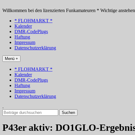
Zum
Inhalt
Willkommen bei den lizenzierten Funkamateuren * Wichtige anstehe
springen
* FLOHMARKT *
Kalender
DMR-CodePlugs
Haftung
Impressum
Datenschutzerklärung
Menü +
* FLOHMARKT *
Kalender
DMR-CodePlugs
Haftung
Impressum
Datenschutzerklärung
.
Suchen
nach:
P43er aktiv: DO1GLO-Ergebnis