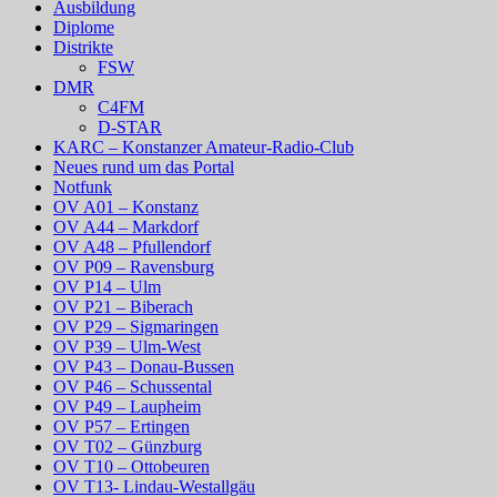
Ausbildung
Diplome
Distrikte
FSW
DMR
C4FM
D-STAR
KARC – Konstanzer Amateur-Radio-Club
Neues rund um das Portal
Notfunk
OV A01 – Konstanz
OV A44 – Markdorf
OV A48 – Pfullendorf
OV P09 – Ravensburg
OV P14 – Ulm
OV P21 – Biberach
OV P29 – Sigmaringen
OV P39 – Ulm-West
OV P43 – Donau-Bussen
OV P46 – Schussental
OV P49 – Laupheim
OV P57 – Ertingen
OV T02 – Günzburg
OV T10 – Ottobeuren
OV T13- Lindau-Westallgäu