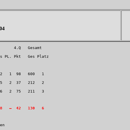
04
      4.Q   Gesamt
s PL. Pkt   Ges Platz
2   1  98   600   1
5   2  37   212   2
6   2  75   211   3
8   –  42   130   6
en