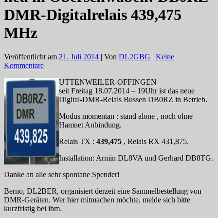
DMR-Digitalrelais 439,475
MHz
Veröffentlicht am
21. Juli 2014
| Von
DL2GBG
|
Keine
Kommentare
UTTENWEILER-OFFINGEN –
seit Freitag 18.07.2014 – 19Uhr ist das neue
Digital-DMR-Relais Bussen DB0RZ in Betrieb.
Modus momentan : stand alone , noch ohne
Hamnet Anbindung.
Relais TX :
439,475
, Relais RX 431,875.
Installation: Armin DL8VA und Gerhard DB8TG.
Danke an alle sehr spontane Spender!
Berno, DL2BER, organisiert derzeit eine Sammelbestellung von
DMR-Geräten. Wer hier mitmachen möchte, melde sich bitte
kurzfristig bei ihm.