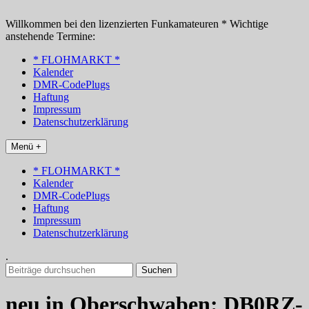
Zum
Inhalt
Willkommen bei den lizenzierten Funkamateuren * Wichtige
springen
anstehende Termine:
* FLOHMARKT *
Kalender
DMR-CodePlugs
Haftung
Impressum
Datenschutzerklärung
Menü +
* FLOHMARKT *
Kalender
DMR-CodePlugs
Haftung
Impressum
Datenschutzerklärung
.
Suchen
nach:
neu in Oberschwaben: DB0RZ-