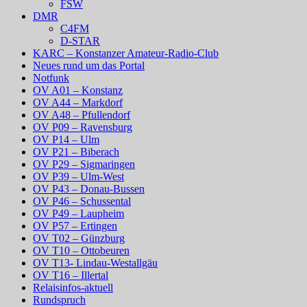
FSW
DMR
C4FM
D-STAR
KARC – Konstanzer Amateur-Radio-Club
Neues rund um das Portal
Notfunk
OV A01 – Konstanz
OV A44 – Markdorf
OV A48 – Pfullendorf
OV P09 – Ravensburg
OV P14 – Ulm
OV P21 – Biberach
OV P29 – Sigmaringen
OV P39 – Ulm-West
OV P43 – Donau-Bussen
OV P46 – Schussental
OV P49 – Laupheim
OV P57 – Ertingen
OV T02 – Günzburg
OV T10 – Ottobeuren
OV T13- Lindau-Westallgäu
OV T16 – Illertal
Relaisinfos-aktuell
Rundspruch