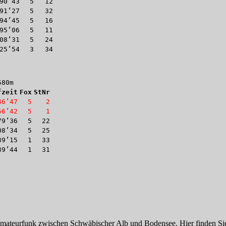
90’43
5
12
91’27
5
32
94’45
5
16
95’06
5
11
08’31
5
24
25’54
3
34
580m
fzeit
Fox
StNr
46’47
5
2
56’42
5
1
79’36
5
22
08’34
5
25
39’15
1
33
39’44
1
31
 Amateurfunk zwischen Schwäbischer Alb und Bodensee. Hier finden Sie