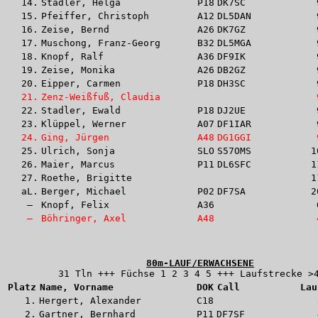
14.
Stadler, Helga
P18
DK7SC
15.
Pfeiffer, Christoph
A12
DL5DAN
16.
Zeise, Bernd
A26
DK7GZ
17.
Muschong, Franz-Georg
B32
DL5MGA
18.
Knopf, Ralf
A36
DF9IK
19.
Zeise, Monika
A26
DB2GZ
20.
Eipper, Carmen
P18
DH3SC
21.
Zenz-Weißfuß, Claudia
22.
Stadler, Ewald
P18
DJ2UE
23.
Klüppel, Werner
A07
DF1IAR
24.
Ging, Jürgen
A48
DG1GGI
25.
Ulrich, Sonja
SLO
S57OMS
1
26.
Maier, Marcus
P11
DL6SFC
1
27.
Roethe, Brigitte
1
aL.
Berger, Michael
P02
DF7SA
2
– 
Knopf, Felix
A36
– 
Böhringer, Axel
A48
80m-LAUF/ERWACHSENE
31 Tln +++ Füchse 1 2 3 4 5 +++ Laufstrecke >
Platz
Name, Vorname              
DOK
Call          
Lau
1.
Hergert, Alexander
C18
2.
Gartner, Bernhard
P11
DF7SF