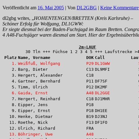
Veröffentlicht am
16. Mai 2005
| Von
DL2GBG
|
Keine Kommentare
dl2gbg writes, „
HOHENTENGEN/BRETTEN (Kreis Karlsruhe) –
Schöner Erfolg für Wolfgang, DL1GWW:
Er siegte diesmal bei der Baden-Fuchsjagd im Raum Bretten. Congra
4 A48-Fuchsjäger waren diesmal am Start. Hier der Ergebnisüberbli
2m-LAUF
30 Tln +++ Füchse 1 2 3 4 5 +++ Laufstrecke >
Platz
Name, Vorname              
DOK
Call          
Lau
1.
Weißfuß, Wolfgang
P29
DL1GWW
2.
Barg, Dieter
C13
DL9MFI
3.
Hergert, Alexander
C18
4.
Gartner, Bernhard
P11
DF7SF
5.
Timm, Ulrich
P12
DK2MF
6.
Gaida, Ernst
A48
DL2GGE
7.
Hergert, Reinhard
C18
DJ1MHR
8.
Eipper, Jens
P18
9.
Eipper, Ernst
P18
DH1EE
10.
Henke, Dietmar
B19
DJ3NJ
11.
Roethe, Nick
F13
DF1FO
12.
Ulrich, Richard
FRA
13.
Böhringer, Uwe
A48