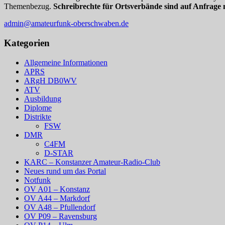
Themenbezug.
Schreibrechte für Ortsverbände sind auf Anfrage 
admin@amateurfunk-oberschwaben.de
Kategorien
Allgemeine Informationen
APRS
ARgH DB0WV
ATV
Ausbildung
Diplome
Distrikte
FSW
DMR
C4FM
D-STAR
KARC – Konstanzer Amateur-Radio-Club
Neues rund um das Portal
Notfunk
OV A01 – Konstanz
OV A44 – Markdorf
OV A48 – Pfullendorf
OV P09 – Ravensburg