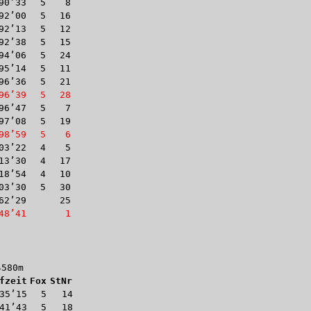
90’33
5
8
92’00
5
16
92’13
5
12
92’38
5
15
94’06
5
24
95’14
5
11
96’36
5
21
96’39
5
28
96’47
5
7
97’08
5
19
98’59
5
6
03’22
4
5
13’30
4
17
18’54
4
10
03’30
5
30
62’29
25
48’41
1
4580m
fzeit
Fox
StNr
35’15
5
14
41’43
5
18