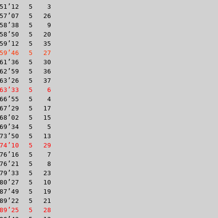
51’12
5
3
57’07
5
26
58’38
5
9
58’50
5
20
59’12
5
35
59’46
5
27
61’36
5
30
62’59
5
36
63’26
5
37
63’33
5
6
66’55
5
4
67’29
5
17
68’02
5
15
69’34
5
5
73’50
5
13
74’10
5
29
76’16
5
7
76’21
5
8
79’33
5
23
80’27
5
10
87’49
5
19
89’22
5
21
89’25
5
28