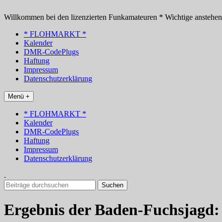
Zum
Inhalt
Willkommen bei den lizenzierten Funkamateuren * Wichtige anstehe
springen
* FLOHMARKT *
Kalender
DMR-CodePlugs
Haftung
Impressum
Datenschutzerklärung
Menü +
* FLOHMARKT *
Kalender
DMR-CodePlugs
Haftung
Impressum
Datenschutzerklärung
.
Suchen
nach:
Ergebnis der Baden-Fuchsjagd: