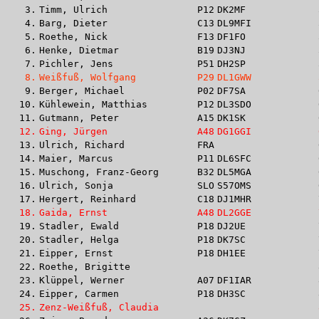
3.
Timm, Ulrich
P12
DK2MF
4.
Barg, Dieter
C13
DL9MFI
5.
Roethe, Nick
F13
DF1FO
6.
Henke, Dietmar
B19
DJ3NJ
7.
Pichler, Jens
P51
DH2SP
8.
Weißfuß, Wolfgang
P29
DL1GWW
9.
Berger, Michael
P02
DF7SA
10.
Kühlewein, Matthias
P12
DL3SDO
11.
Gutmann, Peter
A15
DK1SK
12.
Ging, Jürgen
A48
DG1GGI
13.
Ulrich, Richard
FRA
14.
Maier, Marcus
P11
DL6SFC
15.
Muschong, Franz-Georg
B32
DL5MGA
16.
Ulrich, Sonja
SLO
S57OMS
17.
Hergert, Reinhard
C18
DJ1MHR
18.
Gaida, Ernst
A48
DL2GGE
19.
Stadler, Ewald
P18
DJ2UE
20.
Stadler, Helga
P18
DK7SC
21.
Eipper, Ernst
P18
DH1EE
22.
Roethe, Brigitte
23.
Klüppel, Werner
A07
DF1IAR
24.
Eipper, Carmen
P18
DH3SC
25.
Zenz-Weißfuß, Claudia