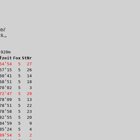
ts!
ck.
„
4920m
fzeit
Fox
StNr
54’54
5
27
57’15
5
26
60’41
5
14
68’51
5
18
70’02
5
3
72’47
5
29
78’09
5
13
78’51
5
22
78’58
5
23
82’55
5
20
84’59
5
9
85’24
5
4
89’54
5
2