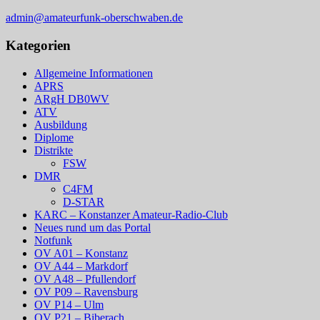
admin@amateurfunk-oberschwaben.de
Kategorien
Allgemeine Informationen
APRS
ARgH DB0WV
ATV
Ausbildung
Diplome
Distrikte
FSW
DMR
C4FM
D-STAR
KARC – Konstanzer Amateur-Radio-Club
Neues rund um das Portal
Notfunk
OV A01 – Konstanz
OV A44 – Markdorf
OV A48 – Pfullendorf
OV P09 – Ravensburg
OV P14 – Ulm
OV P21 – Biberach