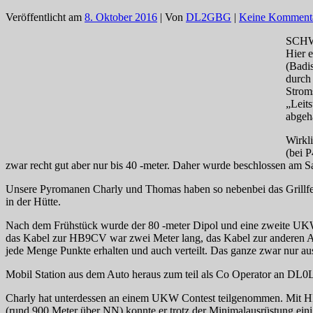
Veröffentlicht am
8. Oktober 2016
| Von
DL2GBG
|
Keine Komment
SCH
Hier 
(Badi
durch
Strom
„Leit
abgeh
Wirkl
(bei 
zwar recht gut aber nur bis 40 -meter. Daher wurde beschlossen am S
Unsere Pyromanen Charly und Thomas haben so nebenbei das Grillfeuer
in der Hütte.
Nach dem Frühstück wurde der 80 -meter Dipol und eine zweite UKW
das Kabel zur HB9CV war zwei Meter lang, das Kabel zur anderen A
jede Menge Punkte erhalten und auch verteilt. Das ganze zwar nur au
Mobil Station aus dem Auto heraus zum teil als Co Operator an DL0
Charly hat unterdessen an einem UKW Contest teilgenommen. Mit HB
(rund 900 Meter über NN) konnte er trotz der Minimalausrüstung eini