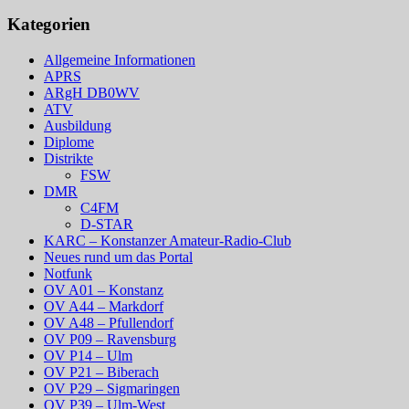
Kategorien
Allgemeine Informationen
APRS
ARgH DB0WV
ATV
Ausbildung
Diplome
Distrikte
FSW
DMR
C4FM
D-STAR
KARC – Konstanzer Amateur-Radio-Club
Neues rund um das Portal
Notfunk
OV A01 – Konstanz
OV A44 – Markdorf
OV A48 – Pfullendorf
OV P09 – Ravensburg
OV P14 – Ulm
OV P21 – Biberach
OV P29 – Sigmaringen
OV P39 – Ulm-West