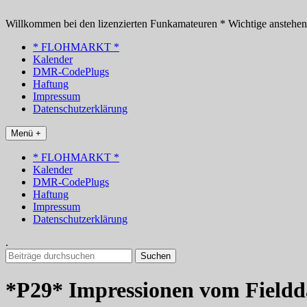
Zum
Inhalt
Willkommen bei den lizenzierten Funkamateuren * Wichtige anstehe
springen
* FLOHMARKT *
Kalender
DMR-CodePlugs
Haftung
Impressum
Datenschutzerklärung
Menü +
* FLOHMARKT *
Kalender
DMR-CodePlugs
Haftung
Impressum
Datenschutzerklärung
.
Suchen
nach:
*P29* Impressionen vom Fieldd