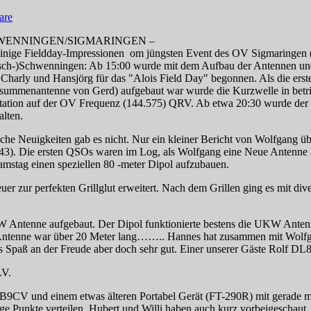
are
WENNINGEN/SIGMARINGEN –
einige Fieldday-Impressionen om jüngsten Event des OV Sigmaringen (
sch-)Schwenningen: Ab 15:00 wurde mit dem Aufbau der Antennen und 
 Charly und Hansjörg für das "Alois Field Day" begonnen. Als die erst
summenantenne von Gerd) aufgebaut war wurde die Kurzwelle in be
station auf der OV Frequenz (144.575) QRV. Ab etwa 20:30 wurde der
alten.
iche Neuigkeiten gab es nicht. Nur ein kleiner Bericht von Wolfgang
P43). Die ersten QSOs waren im Log, als Wolfgang eine Neue Antenne au
amstag einen speziellen 80 -meter Dipol aufzubauen.
 zur perfekten Grillglut erweitert. Nach dem Grillen ging es mit div
 Antenne aufgebaut. Der Dipol funktionierte bestens die UKW Antenne
ntenne war über 20 Meter lang…….. Hannes hat zusammen mit Wolfgang
s Spaß an der Freude aber doch sehr gut. Einer unserer Gäste Rolf DL8
LV.
9CV und einem etwas älteren Portabel Gerät (FT-290R) mit gerade ma
ge Punkte verteilen. Hubert und Willi haben auch kurz vorbeigeschaut.