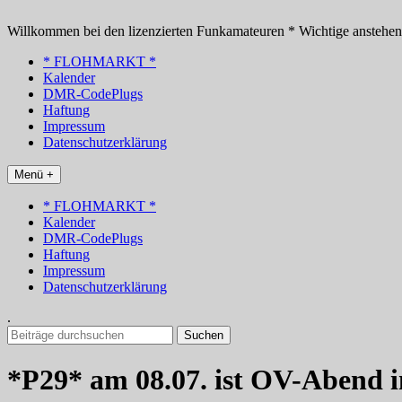
Zum
Inhalt
Willkommen bei den lizenzierten Funkamateuren * Wichtige anstehe
springen
* FLOHMARKT *
Kalender
DMR-CodePlugs
Haftung
Impressum
Datenschutzerklärung
Menü +
* FLOHMARKT *
Kalender
DMR-CodePlugs
Haftung
Impressum
Datenschutzerklärung
.
Suchen
nach:
*P29* am 08.07. ist OV-Abend 