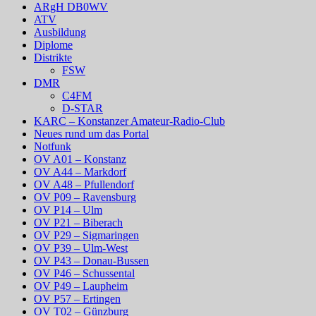
ARgH DB0WV
ATV
Ausbildung
Diplome
Distrikte
FSW
DMR
C4FM
D-STAR
KARC – Konstanzer Amateur-Radio-Club
Neues rund um das Portal
Notfunk
OV A01 – Konstanz
OV A44 – Markdorf
OV A48 – Pfullendorf
OV P09 – Ravensburg
OV P14 – Ulm
OV P21 – Biberach
OV P29 – Sigmaringen
OV P39 – Ulm-West
OV P43 – Donau-Bussen
OV P46 – Schussental
OV P49 – Laupheim
OV P57 – Ertingen
OV T02 – Günzburg