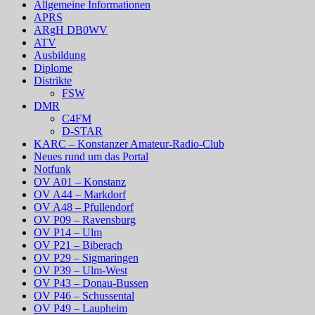
Allgemeine Informationen
APRS
ARgH DB0WV
ATV
Ausbildung
Diplome
Distrikte
FSW
DMR
C4FM
D-STAR
KARC – Konstanzer Amateur-Radio-Club
Neues rund um das Portal
Notfunk
OV A01 – Konstanz
OV A44 – Markdorf
OV A48 – Pfullendorf
OV P09 – Ravensburg
OV P14 – Ulm
OV P21 – Biberach
OV P29 – Sigmaringen
OV P39 – Ulm-West
OV P43 – Donau-Bussen
OV P46 – Schussental
OV P49 – Laupheim