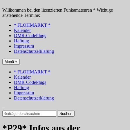
Zum
Inhalt
Willkommen bei den lizenzierten Funkamateuren * Wichtige
springen
anstehende Termine:
* FLOHMARKT *
Kalender
DMR-CodePlugs
Haftung
Impressum
Datenschutzerklärung
Menü +
* FLOHMARKT *
Kalender
DMR-CodePlugs
Haftung
Impressum
Datenschutzerklärung
.
Suchen
nach:
*P29* Infos aus der