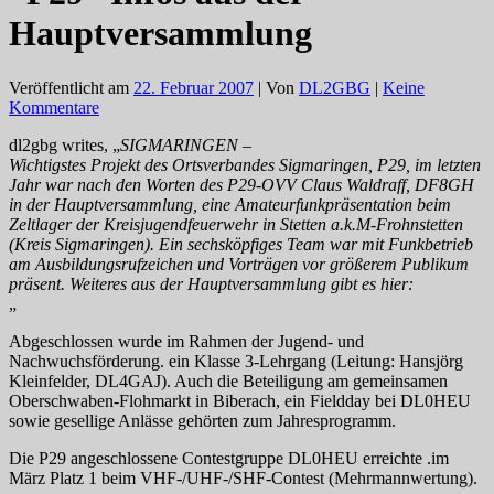
Hauptversammlung
Veröffentlicht am
22. Februar 2007
| Von
DL2GBG
|
Keine
Kommentare
dl2gbg writes, „
SIGMARINGEN –
Wichtigstes Projekt des Ortsverbandes Sigmaringen, P29, im letzten
Jahr war nach den Worten des P29-OVV Claus Waldraff, DF8GH
in der Hauptversammlung, eine Amateurfunkpräsentation beim
Zeltlager der Kreisjugendfeuerwehr in Stetten a.k.M-Frohnstetten
(Kreis Sigmaringen). Ein sechsköpfiges Team war mit Funkbetrieb
am Ausbildungsrufzeichen und Vorträgen vor größerem Publikum
präsent. Weiteres aus der Hauptversammlung gibt es hier:
„
Abgeschlossen wurde im Rahmen der Jugend- und
Nachwuchsförderung. ein Klasse 3-Lehrgang (Leitung: Hansjörg
Kleinfelder, DL4GAJ). Auch die Beteiligung am gemeinsamen
Oberschwaben-Flohmarkt in Biberach, ein Fieldday bei DL0HEU
sowie gesellige Anlässe gehörten zum Jahresprogramm.
Die P29 angeschlossene Contestgruppe DL0HEU erreichte .im
März Platz 1 beim VHF-/UHF-/SHF-Contest (Mehrmannwertung).