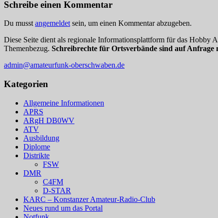
Schreibe einen Kommentar
Du musst
angemeldet
sein, um einen Kommentar abzugeben.
Diese Seite dient als regionale Informationsplattform für das Hobby
Themenbezug.
Schreibrechte für Ortsverbände sind auf Anfrage 
admin@amateurfunk-oberschwaben.de
Kategorien
Allgemeine Informationen
APRS
ARgH DB0WV
ATV
Ausbildung
Diplome
Distrikte
FSW
DMR
C4FM
D-STAR
KARC – Konstanzer Amateur-Radio-Club
Neues rund um das Portal
Notfunk