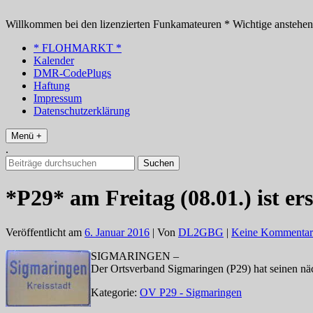
Zum
Inhalt
Willkommen bei den lizenzierten Funkamateuren * Wichtige anstehe
springen
* FLOHMARKT *
Kalender
DMR-CodePlugs
Haftung
Impressum
Datenschutzerklärung
Menü +
.
Suchen
nach:
*P29* am Freitag (08.01.) ist e
Veröffentlicht am
6. Januar 2016
| Von
DL2GBG
|
Keine Kommentar
SIGMARINGEN –
Der Ortsverband Sigmaringen (P29) hat seinen 
Kategorie:
OV P29 - Sigmaringen