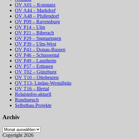
OV A01 – Konstanz
OV A44 – Markdorf
OV A48 – Pfullendorf
OV P09 – Ravensburg
OV P14 – Ulm
OV P21 – Biberach
OV P29 – Sigmaringen
OV P39 – Ulm-West
OV P43 – Donau-Bussen
OV P46 – Schussental
OV P49 – Laupheim
OV P57 – Ertingen
OV T02 – Günzburg
OV T10 – Ottobeuren
OV T13- Lindau-Westallgäu
OV T16 – Illertal
Relaisinfos-aktuell
Rundspruch
Selbstbau-Projekte
Archiv
Archiv
Copyright 2026