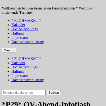
Zum
Inhalt
Willkommen bei den lizenzierten Funkamateuren * Wichtige
springen
anstehende Termine:
* FLOHMARKT *
Kalender
DMR-CodePlugs
Haftung
Impressum
Datenschutzerklärung
Menü +
* FLOHMARKT *
Kalender
DMR-CodePlugs
Haftung
Impressum
Datenschutzerklärung
.
Suchen
nach:
*P29* OV-Abend-Infoflash