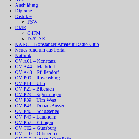
Ausbildung
Diplome
Distrikte
FSW
DMR
C4FM
D-STAR
KARC – Konstanzer Amateur-Radio-Club
Neues rund um das Portal
Notfunk
OV A01 – Konstanz
OV A44 – Markdorf
OV A48 – Pfullendorf
OV P09 – Ravensburg
OV P14 – Ulm
OV P21 – Biberach
OV P29 – Sigmaringen
OV P39 – Ulm-West
OV P43 – Donau-Bussen
OV P46 – Schussental
OV P49 – Laupheim
OV P57 – Ertingen
OV T02 – Günzburg
OV T10 – Ottobeuren