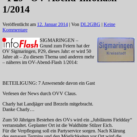
1/2014
Veröffentlicht am
12. Januar 2014
| Von
DL2GBG
|
Keine
Kommentare
SIGMARINGEN –
Grund zum Feiern hat der
OV Sigmaringen, P29, dieses Jahr: er wird 50
Jahre alt – Zu diesem Thema und anderen mehr
– näheres im OV-Abend-Flash 1/2014:
BETEILIGUNG: 7 Anwesende davon ein Gast
Verlesen der News durch OVV Claus.
Charly hat Landjäger und Brezeln mitgebracht.
Danke Charly…
Zum 50 Jährigen Bestehen des OVs wird ein „Jubiläums Fieldday“
verranstaltet. Geplanter Ort ist die Waldhütte Stilzer Eich.
Für die Verpflegung soll ein Partyservice sorgen. Nach Klärung
des genauen Termins und den Möglichkeiten vor Ort wird die