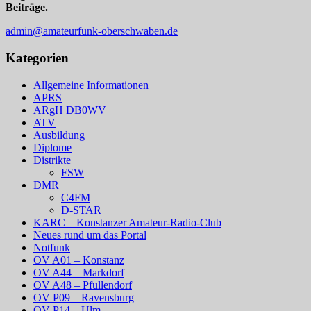
Beiträge.
admin@amateurfunk-oberschwaben.de
Kategorien
Allgemeine Informationen
APRS
ARgH DB0WV
ATV
Ausbildung
Diplome
Distrikte
FSW
DMR
C4FM
D-STAR
KARC – Konstanzer Amateur-Radio-Club
Neues rund um das Portal
Notfunk
OV A01 – Konstanz
OV A44 – Markdorf
OV A48 – Pfullendorf
OV P09 – Ravensburg
OV P14 – Ulm