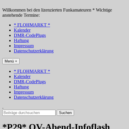
Zum
Inhalt
Willkommen bei den lizenzierten Funkamateuren * Wichtige
springen
anstehende Termine:
* FLOHMARKT *
Kalender
DMR-CodePlugs
Haftung
Impressum
Datenschutzerklärung
Menü +
* FLOHMARKT *
Kalender
DMR-CodePlugs
Haftung
Impressum
Datenschutzerklärung
.
Suchen
nach:
*P29* OV-Abend-Infoflash