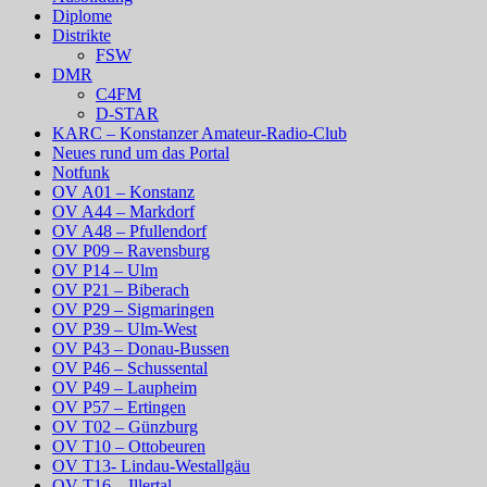
Diplome
Distrikte
FSW
DMR
C4FM
D-STAR
KARC – Konstanzer Amateur-Radio-Club
Neues rund um das Portal
Notfunk
OV A01 – Konstanz
OV A44 – Markdorf
OV A48 – Pfullendorf
OV P09 – Ravensburg
OV P14 – Ulm
OV P21 – Biberach
OV P29 – Sigmaringen
OV P39 – Ulm-West
OV P43 – Donau-Bussen
OV P46 – Schussental
OV P49 – Laupheim
OV P57 – Ertingen
OV T02 – Günzburg
OV T10 – Ottobeuren
OV T13- Lindau-Westallgäu
OV T16 – Illertal