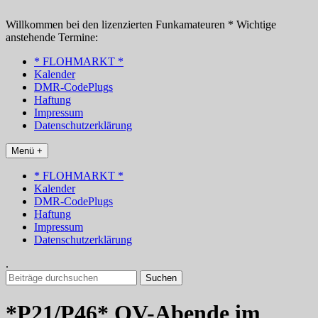
Zum
Inhalt
Willkommen bei den lizenzierten Funkamateuren * Wichtige
springen
anstehende Termine:
* FLOHMARKT *
Kalender
DMR-CodePlugs
Haftung
Impressum
Datenschutzerklärung
Menü +
* FLOHMARKT *
Kalender
DMR-CodePlugs
Haftung
Impressum
Datenschutzerklärung
.
Suchen
nach:
*P21/P46* OV-Abende im