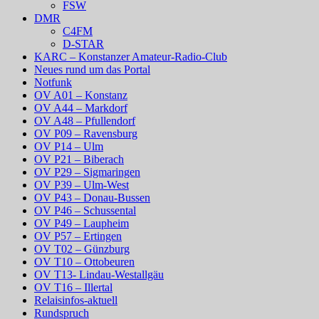
FSW
DMR
C4FM
D-STAR
KARC – Konstanzer Amateur-Radio-Club
Neues rund um das Portal
Notfunk
OV A01 – Konstanz
OV A44 – Markdorf
OV A48 – Pfullendorf
OV P09 – Ravensburg
OV P14 – Ulm
OV P21 – Biberach
OV P29 – Sigmaringen
OV P39 – Ulm-West
OV P43 – Donau-Bussen
OV P46 – Schussental
OV P49 – Laupheim
OV P57 – Ertingen
OV T02 – Günzburg
OV T10 – Ottobeuren
OV T13- Lindau-Westallgäu
OV T16 – Illertal
Relaisinfos-aktuell
Rundspruch