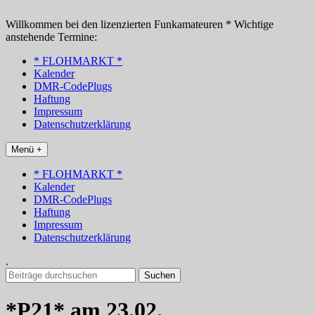
Zum
Inhalt
Willkommen bei den lizenzierten Funkamateuren * Wichtige
springen
anstehende Termine:
* FLOHMARKT *
Kalender
DMR-CodePlugs
Haftung
Impressum
Datenschutzerklärung
Menü +
* FLOHMARKT *
Kalender
DMR-CodePlugs
Haftung
Impressum
Datenschutzerklärung
.
Suchen
nach:
*P21* am 23.02.