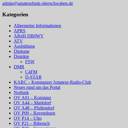
admin@amateurfunk-oberschwaben.de
Kategorien
Allgemeine Informationen
APRS
ARgH DB0WV
ATV
Ausbildung
Diplome
Distrikte
FSW
DMR
C4FM
D-STAR
KARC – Konstanzer Amateur-Radio-Club
Neues rund um das Portal
Notfunk
OV A01 – Konstanz
OV A44 – Markdorf
OV A48 – Pfullendorf
OV P09 – Ravensburg
OV P14 – Ulm
OV P21 – Biberach