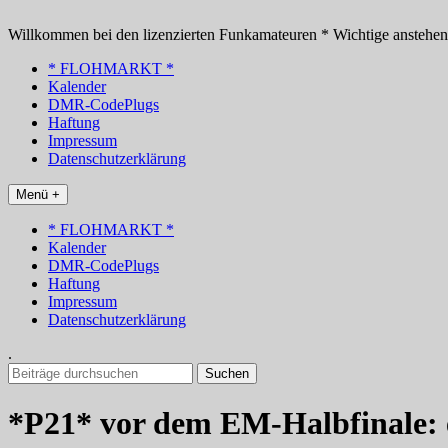
Zum
Inhalt
Willkommen bei den lizenzierten Funkamateuren * Wichtige anstehe
springen
* FLOHMARKT *
Kalender
DMR-CodePlugs
Haftung
Impressum
Datenschutzerklärung
Menü +
* FLOHMARKT *
Kalender
DMR-CodePlugs
Haftung
Impressum
Datenschutzerklärung
.
Suchen
nach:
*P21* vor dem EM-Halbfinale: e