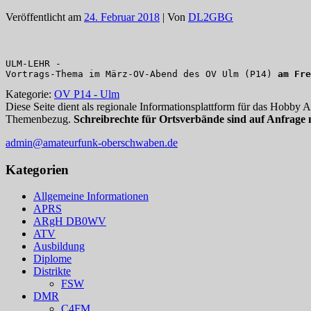
Veröffentlicht am
24. Februar 2018
| Von
DL2GBG
ULM-LEHR -

Vortrags-Thema im März-OV-Abend des OV Ulm (P14) 
am Fre
Kategorie:
OV P14 - Ulm
Diese Seite dient als regionale Informationsplattform für das Hobby
Themenbezug.
Schreibrechte für Ortsverbände sind auf Anfrage 
admin@amateurfunk-oberschwaben.de
Kategorien
Allgemeine Informationen
APRS
ARgH DB0WV
ATV
Ausbildung
Diplome
Distrikte
FSW
DMR
C4FM