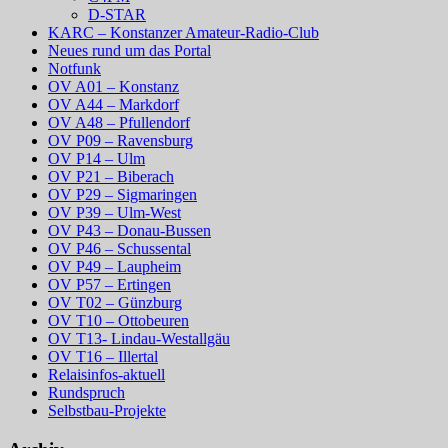
D-STAR
KARC – Konstanzer Amateur-Radio-Club
Neues rund um das Portal
Notfunk
OV A01 – Konstanz
OV A44 – Markdorf
OV A48 – Pfullendorf
OV P09 – Ravensburg
OV P14 – Ulm
OV P21 – Biberach
OV P29 – Sigmaringen
OV P39 – Ulm-West
OV P43 – Donau-Bussen
OV P46 – Schussental
OV P49 – Laupheim
OV P57 – Ertingen
OV T02 – Günzburg
OV T10 – Ottobeuren
OV T13- Lindau-Westallgäu
OV T16 – Illertal
Relaisinfos-aktuell
Rundspruch
Selbstbau-Projekte