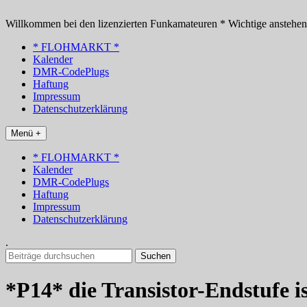
Zum
Inhalt
Willkommen bei den lizenzierten Funkamateuren * Wichtige anstehe
springen
* FLOHMARKT *
Kalender
DMR-CodePlugs
Haftung
Impressum
Datenschutzerklärung
Menü +
* FLOHMARKT *
Kalender
DMR-CodePlugs
Haftung
Impressum
Datenschutzerklärung
.
Suchen
nach:
*P14* die Transistor-Endstufe i