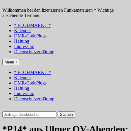
Zum
Inhalt
Willkommen bei den lizenzierten Funkamateuren * Wichtige
springen
anstehende Termine:
* FLOHMARKT *
Kalender
DMR-CodePlugs
Haftung
Impressum
Datenschutzerklärung
Menü +
* FLOHMARKT *
Kalender
DMR-CodePlugs
Haftung
Impressum
Datenschutzerklärung
.
Suchen
nach:
*P14* aus Ulmer OV-Abenden: