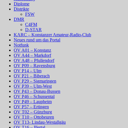
Diplome
Distrikte
FSW
DMR
C4FM
D-STAR
KARC – Konstanzer Amateur-Radio-Club
Neues rund um das Portal
Notfunk
OV A01 – Konstanz
OV A44 – Markdorf
OV A48 – Pfullendorf
OV P09 – Ravensburg
OV P14 – Ulm
OV P21 – Biberach
OV P29 – Sigmaringen
OV P39 – Ulm-West
OV P43 – Donau-Bussen
OV P46 – Schussental
OV P49 – Laupheim
OV P57 – Ertingen
OV T02 – Günzburg
OV T10 – Ottobeuren
OV T13- Lindau-Westallgäu
OV T16 – Illertal