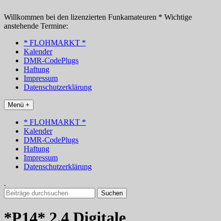
Zum
Inhalt
Willkommen bei den lizenzierten Funkamateuren * Wichtige
springen
anstehende Termine:
* FLOHMARKT *
Kalender
DMR-CodePlugs
Haftung
Impressum
Datenschutzerklärung
Menü +
* FLOHMARKT *
Kalender
DMR-CodePlugs
Haftung
Impressum
Datenschutzerklärung
.
Suchen
nach:
*P14* 2.4 Digitale