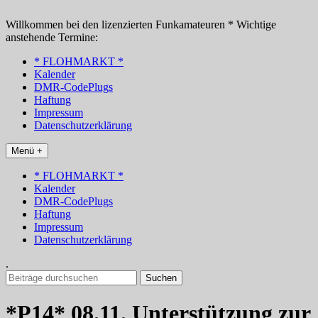
Zum
Inhalt
Willkommen bei den lizenzierten Funkamateuren * Wichtige
springen
anstehende Termine:
* FLOHMARKT *
Kalender
DMR-CodePlugs
Haftung
Impressum
Datenschutzerklärung
Menü +
* FLOHMARKT *
Kalender
DMR-CodePlugs
Haftung
Impressum
Datenschutzerklärung
.
Suchen
nach:
*P14* 08.11. Unterstützung zur