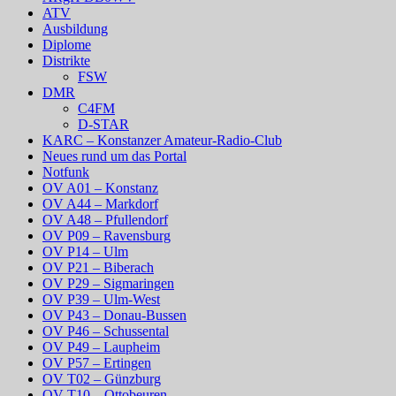
ATV
Ausbildung
Diplome
Distrikte
FSW
DMR
C4FM
D-STAR
KARC – Konstanzer Amateur-Radio-Club
Neues rund um das Portal
Notfunk
OV A01 – Konstanz
OV A44 – Markdorf
OV A48 – Pfullendorf
OV P09 – Ravensburg
OV P14 – Ulm
OV P21 – Biberach
OV P29 – Sigmaringen
OV P39 – Ulm-West
OV P43 – Donau-Bussen
OV P46 – Schussental
OV P49 – Laupheim
OV P57 – Ertingen
OV T02 – Günzburg
OV T10 – Ottobeuren