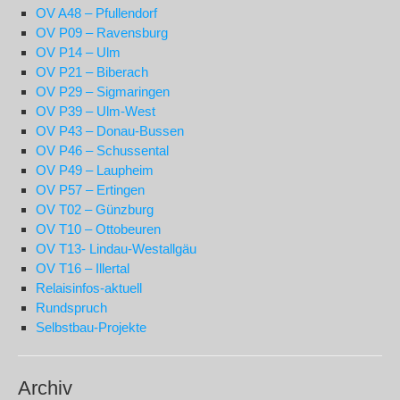
OV A48 – Pfullendorf
OV P09 – Ravensburg
OV P14 – Ulm
OV P21 – Biberach
OV P29 – Sigmaringen
OV P39 – Ulm-West
OV P43 – Donau-Bussen
OV P46 – Schussental
OV P49 – Laupheim
OV P57 – Ertingen
OV T02 – Günzburg
OV T10 – Ottobeuren
OV T13- Lindau-Westallgäu
OV T16 – Illertal
Relaisinfos-aktuell
Rundspruch
Selbstbau-Projekte
Archiv