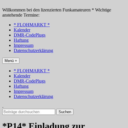
Zum
Inhalt
Willkommen bei den lizenzierten Funkamateuren * Wichtige
springen
anstehende Termine:
* FLOHMARKT *
Kalender
DMR-CodePlugs
Haftung
Impressum
Datenschutzerklärung
Menü +
* FLOHMARKT *
Kalender
DMR-CodePlugs
Haftung
Impressum
Datenschutzerklärung
.
Suchen
nach:
*P14* Einladung zur