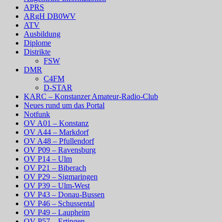
APRS
ARgH DB0WV
ATV
Ausbildung
Diplome
Distrikte
FSW
DMR
C4FM
D-STAR
KARC – Konstanzer Amateur-Radio-Club
Neues rund um das Portal
Notfunk
OV A01 – Konstanz
OV A44 – Markdorf
OV A48 – Pfullendorf
OV P09 – Ravensburg
OV P14 – Ulm
OV P21 – Biberach
OV P29 – Sigmaringen
OV P39 – Ulm-West
OV P43 – Donau-Bussen
OV P46 – Schussental
OV P49 – Laupheim
OV P57 – Ertingen