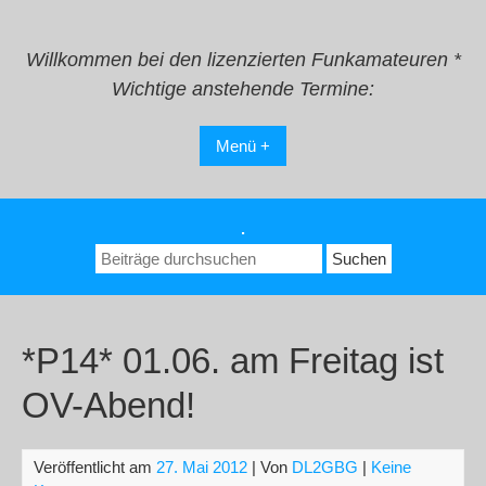
Zum
Inhalt
springen
Willkommen bei den lizenzierten Funkamateuren *
Wichtige anstehende Termine:
Menü +
.
Suchen
nach:
*P14* 01.06. am Freitag ist
OV-Abend!
Veröffentlicht am
27. Mai 2012
| Von
DL2GBG
|
Keine