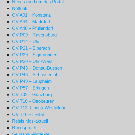
Neues rund um das Portal
Notfunk
OV A01 – Konstanz
OV A44 – Markdorf
OV A48 – Pfullendorf
OV P09 – Ravensburg
OV P14 – Ulm
OV P21 – Biberach
OV P29 – Sigmaringen
OV P39 – Ulm-West
OV P43 – Donau-Bussen
OV P46 – Schussental
OV P49 – Laupheim
OV P57 – Ertingen
OV T02 – Günzburg
OV T10 – Ottobeuren
OV T13- Lindau-Westallgäu
OV T16 – Illertal
Relaisinfos-aktuell
Rundspruch
Selbstbau-Projekte