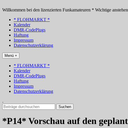
Zum
Inhalt
Willkommen bei den lizenzierten Funkamateuren * Wichtige anstehe
springen
* FLOHMARKT *
Kalender
DMR-CodePlugs
Haftung
Impressum
Datenschutzerklärung
Menü +
* FLOHMARKT *
Kalender
DMR-CodePlugs
Haftung
Impressum
Datenschutzerklärung
.
Suchen
nach:
*P14* Vorschau auf den geplant