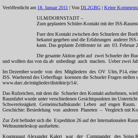
Veröffentlicht am
18. Januar 2011
| Von
DL2GBG
|
Keine Kommenta
ULM/DORNSTADT –
Zum geplanten Schüler-Kontakt mit der ISS-Raums
Fuer den Kontakt zwischen den Schuelern der Buehle
bekannt gegeben und die Erfahrungen anderer ISS
kann. Das geplante Zeitfenster ist am 03. Februar
Die gesamte Aktion geht auf zwei Schueler der Bue
und wollten das von da ab unbedingt auch machen. Ueber zwei Jahre 
Im Dezember wurde von den Mitgliedern des OV Ulm, P14, eine Li
ISS. Waehrend des Ueberflugs koennen die Schueler Fragen stellen
www.darc.de/mitglieder/distrikte/p/14/.
Das Rufzeichen, mit dem die Schueler den Kontakt aufnehmen, wi
Raumfahrt wurde unter verschiedenen Gesichtspunkten im Unterri
Schwerelosigkeit. Gemeinschaftskunde: Leben auf engen Raum.
Geschichte: Besiedelung von anderen Planeten – Vergleich mit K
Zur Zeit befindet sich die Expedition 26 auf der Internationalen R
Weltraumteleskop ausfuehrte.
Kosmonaut Alexander Kaleri war der Commander des Sojus Raumsch