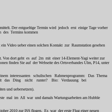
ittelt. Der entgueltige Termin wird jedoch erst einige Tage vorher
gen des Termins kommen
st ein Video ueber einen solchen Kontakt zur Raumstation gesehen
Von dort geht es auf 2m mit einer 14-Element-Yagi weiter zur
en finden Sie auf der Webseite des Ortsverbandes Ulm, P14, unter
 zu einem interessanten schulischen Rahmenprogramm: Das Thema
m faellt das Ding nicht runter? Bio: Verdauung bei
en und uebersetzen).
as erste mal im All war und damals Wartungsarbeiten am Hubble
er 2010 zur ISS flogen. Es war der erste Flug einer neuen