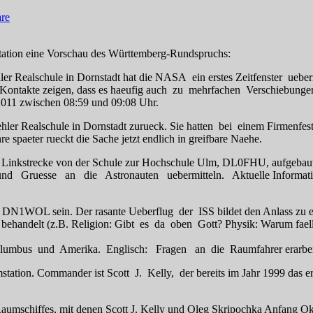
re
tation eine Vorschau des Württemberg-Rundspruchs:
r Realschule in Dornstadt hat die NASA ein erstes Zeitfenster ueberm
-Kontakte zeigen, dass es haeufig auch zu mehrfachen Verschiebun
 2011 zwischen 08:59 und 09:08 Uhr.
hler Realschule in Dornstadt zurueck. Sie hatten bei einem Firmenfe
spaeter rueckt die Sache jetzt endlich in greifbare Naehe.
nkstrecke von der Schule zur Hochschule Ulm, DL0FHU, aufgebaut. 
 und Gruesse an die Astronauten uebermitteln. Aktuelle Information
rd DN1WOL sein. Der rasante Ueberflug der ISS bildet den Anlass
cht behandelt (z.B. Religion: Gibt es da oben Gott? Physik: Waru
olumbus und Amerika. Englisch: Fragen an die Raumfahrer erarbeit
aumstation. Commander ist Scott J. Kelly, der bereits im Jahr 1999 d
iffes, mit denen Scott J. Kelly und Oleg Skripochka Anfang Oktob