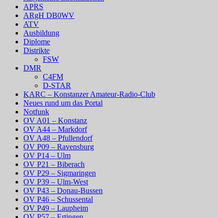
APRS
ARgH DB0WV
ATV
Ausbildung
Diplome
Distrikte
FSW
DMR
C4FM
D-STAR
KARC – Konstanzer Amateur-Radio-Club
Neues rund um das Portal
Notfunk
OV A01 – Konstanz
OV A44 – Markdorf
OV A48 – Pfullendorf
OV P09 – Ravensburg
OV P14 – Ulm
OV P21 – Biberach
OV P29 – Sigmaringen
OV P39 – Ulm-West
OV P43 – Donau-Bussen
OV P46 – Schussental
OV P49 – Laupheim
OV P57 – Ertingen